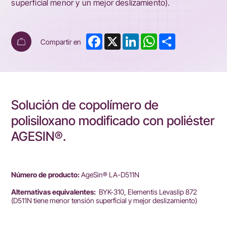
superficial menor y un mejor deslizamiento).
Facebook
X
LinkedIn
WhatsApp
Share
Compartir en
Solución de copolímero de
polisiloxano modificado con poliéster
AGESIN®.
Número de producto:
AgeSin® LA-D511N
Alternativas equivalentes:
BYK-310, Elementis Levaslip 872
(D511N tiene menor tensión superficial y mejor deslizamiento)