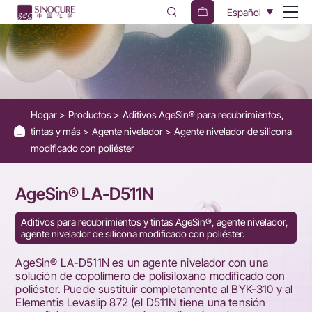
AgeSin®
Español
LA-
D511N
-
Silicone-
Hogar
Productos
Aditivos AgeSin® para recubrimientos,
containing
tintas y más
Agente nivelador
Agente nivelador de silicona
surface
modificado con poliéster
additive
AgeSin® LA-D511N
Aditivos para recubrimientos y tintas AgeSin®, agente nivelador,
agente nivelador de silicona modificado con poliéster.
AgeSin® LA-D511N es un agente nivelador con una
solución de copolímero de polisiloxano modificado con
poliéster. Puede sustituir completamente al BYK-310 y al
Elementis Levaslip 872 (el D511N tiene una tensión