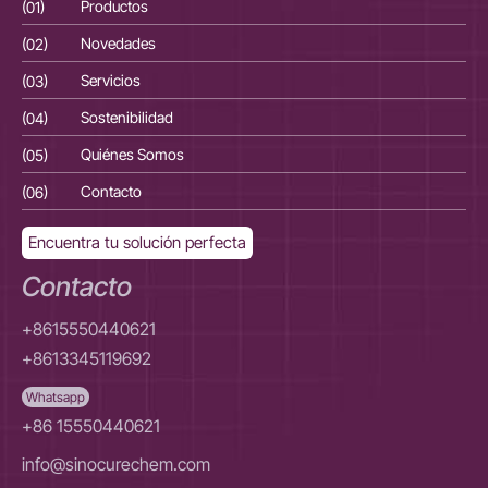
(01)
Productos
(01
(02)
Novedades
(02
(03)
Servicios
(03
(04)
Sostenibilidad
(04
(05)
Quiénes Somos
(05
(06)
Contacto
(06
Encuentra tu solución perfecta
Contacto
+8615550440621
+8613345119692
Whatsapp
+86 15550440621
info@sinocurechem.com