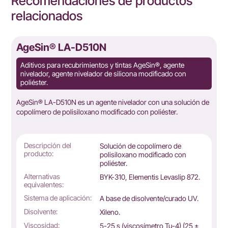
Recomendaciones de productos
relacionados
AgeSin® LA-D510N
Aditivos para recubrimientos y tintas AgeSin®, agente
nivelador, agente nivelador de silicona modificado con
poliéster.
AgeSin® LA-D510N es un agente nivelador con una solución de
copolímero de polisiloxano modificado con poliéster.
Descripción del
Solución de copolímero de
producto:
polisiloxano modificado con
poliéster.
Alternativas
BYK-310, Elementis Levaslip 872.
equivalentes:
Sistema de aplicación:
A base de disolvente/curado UV.
Disolvente:
Xileno.
Viscosidad:
5-25 s (viscosímetro Tu-4) (25 ±