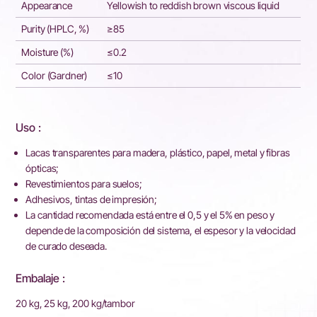
Appearance
Yellowish to reddish brown viscous liquid
Purity (HPLC, %)
≥85
Moisture (%)
≤0.2
Color (Gardner)
≤10
Uso :
Lacas transparentes para madera, plástico, papel, metal y fibras
ópticas;
Revestimientos para suelos;
Adhesivos, tintas de impresión;
La cantidad recomendada está entre el 0,5 y el 5% en peso y
depende de la composición del sistema, el espesor y la velocidad
de curado deseada.
Embalaje :
20 kg, 25 kg, 200 kg/tambor