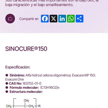
Sus características más importantes son el bajo olor, la
baja migración y el bajo amarilleamiento.
Facebook
X
LinkedIn
WhatsApp
Share
Compartir en
SINOCURE®150
Especificación:
● Sinónimo:
Alfa hidroxi cetona oligomérica; Esacure KIP 150;
Esacure One
● CAS No:
163702-01-0
● Fórmula molecular:
(C13H16O2)n
● Estructura molecular: