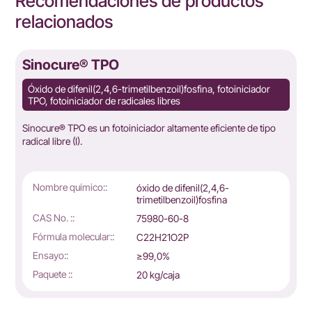
Recomendaciones de productos
relacionados
Sinocure® TPO
Óxido de difenil(2,4,6-trimetilbenzoil)fosfina, fotoiniciador
TPO, fotoiniciador de radicales libres
r
Sinocure® TPO es un fotoiniciador altamente eficiente de tipo
radical libre (I).
Nombre químico::
óxido de difenil(2,4,6-
trimetilbenzoil)fosfina
CAS No. ::
75980-60-8
Fórmula molecular::
C22H21O2P
Ensayo::
≥99,0%
Paquete ::
20 kg/caja