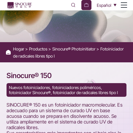
Sinocure®
Español
150
Hogar
Productos
Sinocure® Photoinitiator
Fotoiniciador
de radicales libres tipo I
Sinocure® 150
Nuevos fotoiniciadores, fotoiniciadores poliméricos,
fotoiniciador Sinocure®, fotoiniciador de radicales libres tipo I
SINOCURE® 150 es un fotoiniciador macromolecular. Es
adecuado para un sistema de curado UV en base
acuosa cuando se prepara en disolvente acuoso. Se
utiliza ampliamente en el sistema de curado UV de
radicales libres.