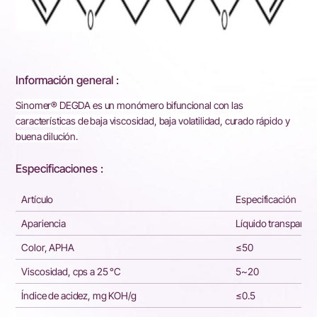
Información general :
Sinomer® DEGDA es un monómero bifuncional con las
características de baja viscosidad, baja volatilidad, curado rápido y
buena dilución.
Especificaciones :
Artículo
Especificación
Apariencia
Líquido transparent
Color, APHA
≤50
Viscosidad, cps a 25 °C
5~20
Índice de acidez, mg KOH/g
≤0.5