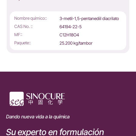
recubrimientos, tintas y adhesivos curables por r
anediil diacrilato
Nombre químico::
1,4-butanediildilo diac
CAS No. ::
1070-70-8
MF::
C10H14O4
or
Paquete::
25.200 kg/tambor
Dando nueva vida a la química
Su experto en formulación