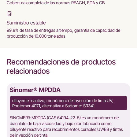
Cobertura completa de las normas REACH, FDA y GB
Suministro estable
99,8% de tasa de entregas a tiempo, garantía de capacidad de
producción de 10.000 toneladas
Recomendaciones de productos
relacionados
Sinomer® BDDA-14
 de tinta UV,
Monómero difuncional, monómeros funcionale
341
sinómeros®
un monómero de
SINOMER® BDDA es un monómero líquido trans
abricado como
incoloro a amarillo pálido, con baja viscosidad, ba
bles UV/EB y tintas
buena eficiencia de dilución y alta reactividad. Se u
ampliamente como agente reticulante y diluyente 