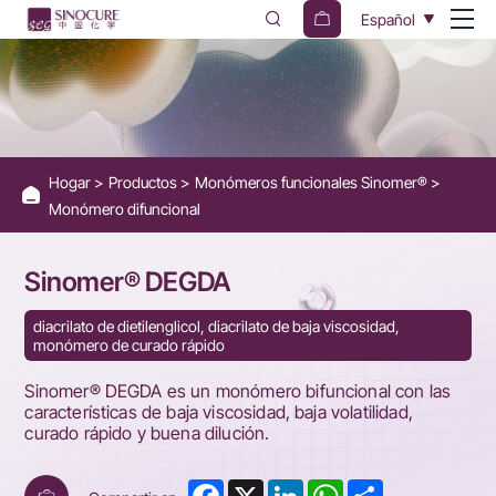
SINOMER
Español
DEGDA
Hogar
Productos
Monómeros funcionales Sinomer®
Monómero difuncional
Sinomer® DEGDA
diacrilato de dietilenglicol, diacrilato de baja viscosidad,
monómero de curado rápido
Sinomer® DEGDA es un monómero bifuncional con las
características de baja viscosidad, baja volatilidad,
curado rápido y buena dilución.
Facebook
X
LinkedIn
WhatsApp
Share