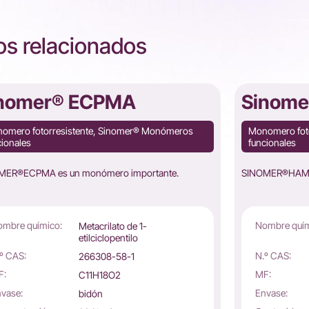
s relacionados
nomer® ECPMA
Sinom
omero fotorresistente, Sinomer® Monómeros
Monomero fot
cionales
funcionales
MER®ECPMA es un monómero importante.
SINOMER®HAMA 
mbre químico:
Nombre quím
Metacrilato de 1-
etilciclopentilo
º CAS:
N.º CAS:
266308-58-1
F:
MF:
C11H18O2
vase:
Envase:
bidón