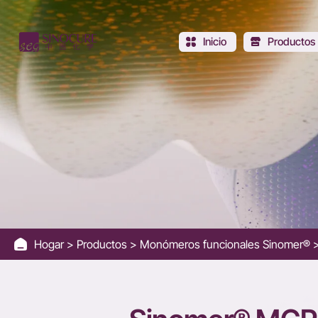
Photoresist
Monomer
Inicio
Productos
MCPMA
-
1-
Methylcyclopentyl
Methacrylate
Hogar
Productos
Monómeros funcionales Sinomer®