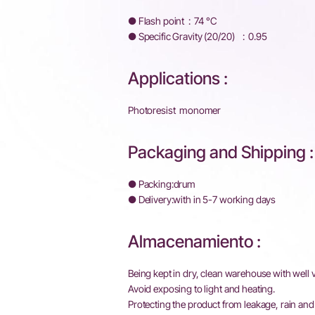
● Flash point : 74 °C
● Specific Gravity (20/20) : 0.95
Applications :
Photoresist monomer
Packaging and Shipping :
● Packing:drum
● Delivery:with in 5-7 working days
Almacenamiento :
Being kept in dry, clean warehouse with well v
Avoid exposing to light and heating.
Protecting the product from leakage, rain and 