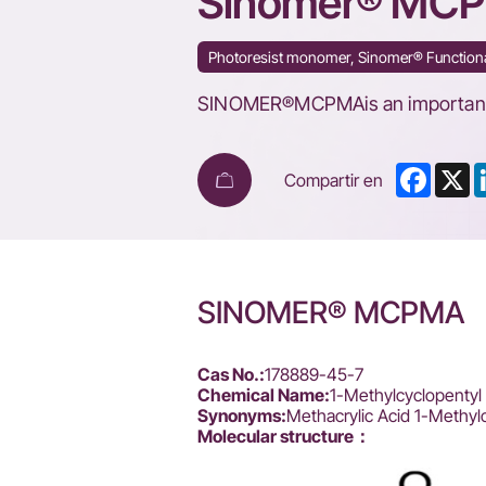
Sinomer® MC
Photoresist monomer, Sinomer® Functio
SINOMER®MCPMAis an importan
Faceb
X
Compartir en
SINOMER® MCPMA
Cas No.:
178889-45-7
Chemical Name:
1-Methylcyclopentyl
Synonyms:
Methacrylic Acid 1-Methyl
Molecular structure：