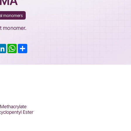
PMA
nal monomers
t monomer.
ook
LinkedIn
WhatsApp
Share
 Methacrylate
cyclopentyl Ester