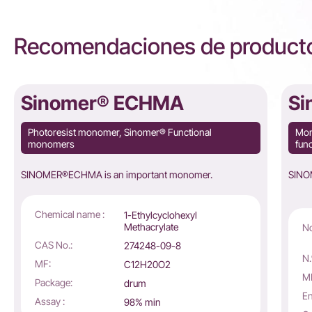
Recomendaciones de producto
Sinomer® ECHMA
Si
Photoresist monomer, Sinomer® Functional
Mon
monomers
fun
SINOMER®ECHMA is an important monomer.
SINO
Chemical name :
1-Ethylcyclohexyl
Methacrylate
No
CAS No.:
274248-09-8
N.
MF:
C12H20O2
M
Package:
drum
En
Assay :
98% min