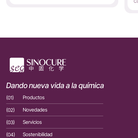
Co
Dando nueva vida a la química
(01)
Productos
(01)
(02)
Novedades
(02)
(03)
Servicios
(03)
(04)
Sostenibilidad
(04)