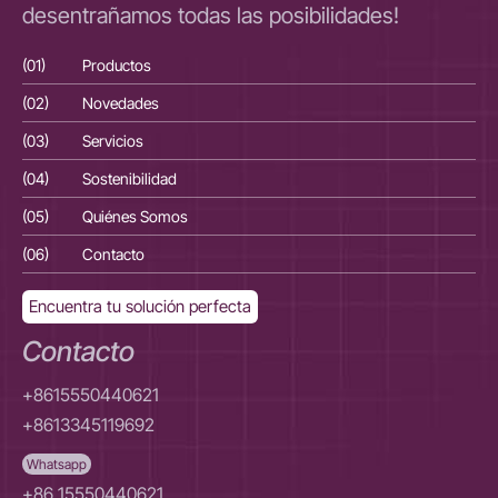
desentrañamos todas las posibilidades!
(01)
Productos
(01
(02)
Novedades
(02
(03)
Servicios
(03
(04)
Sostenibilidad
(04
(05)
Quiénes Somos
(05
(06)
Contacto
(06
Encuentra tu solución perfecta
Contacto
+8615550440621
+8613345119692
Whatsapp
+86 15550440621