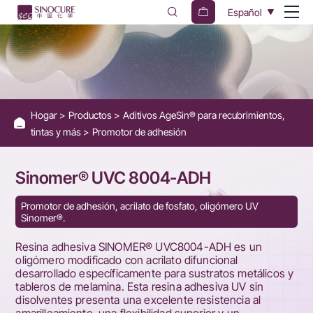
SINOMER®
Español
UVC8004-
ADH
|
Adhesion
Hogar
Productos
Aditivos AgeSin® para recubrimientos,
promoting
tintas y más
Promotor de adhesión
resin
for
Sinomer® UVC 8004-ADH
metal
Promotor de adhesión, acrilato de fosfato, oligómero UV
Sinomer®.
/
melamine
Resina adhesiva SINOMER® UVC8004-ADH es un
oligómero modificado con acrilato difuncional
board
desarrollado específicamente para sustratos metálicos y
tableros de melamina. Esta resina adhesiva UV sin
disolventes presenta una excelente resistencia al