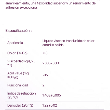
amarilleamiento, una flexibilidad superior y un rendimiento de
adhesión excepcional.
Especificación :
Líquido viscoso translúcido de color
Apariencia
amarillo pálido.
Color (Fe-Co)
≤ 3
Viscosidad (cps/25
2500~3500
℃)
Acid value (mg
≤15
KOH/g)
Funcionalidad
2
Índice de refracción
1.468±0.005
(25 ℃)
Densidad (g/cm3)
1.22±0.02