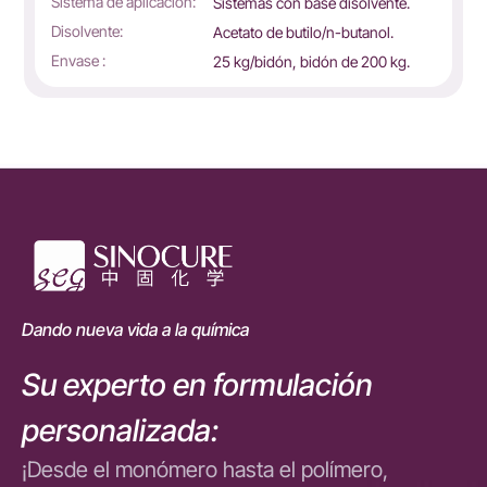
Sistema de aplicación:
Sistemas con base disolvente.
Disolvente:
Acetato de butilo/n-butanol.
Envase :
25 kg/bidón, bidón de 200 kg.
Dando nueva vida a la química
Su experto en formulación
personalizada:
¡Desde el monómero hasta el polímero,