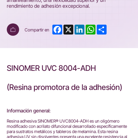
amarilleamiento, una flexibilidad superior y un
rendimiento de adhesión excepcional.
Facebook
X
LinkedIn
WhatsApp
Share
Compartir en
SINOMER UVC 8004-ADH
(Resina promotora de la adhesión)
Información general:
Resina adhesiva SINOMER® UVC8004-ADH es un oligómero
modificado con acrilato difuncional desarrollado específicamente
para sustratos metálicos y tableros de melamina. Esta resina
adhesiva UV sin disolventes presenta una excelente resistencia al