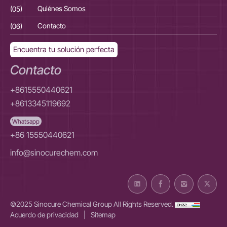
(05)
Quiénes Somos
(05
(06)
Contacto
(06
Encuentra tu solución perfecta
Contacto
+8615550440621
+8613345119692
Whatsapp
+86 15550440621
info@sinocurechem.com
©2025 Sinocure Chemical Group All Rights Reserved.
Acuerdo de privacidad
|
Sitemap