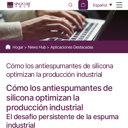
How
Español
Silicone
Defoamers
Optimize
Industrial
Hogar
News Hub
Aplicaciones Destacadas
Production
Cómo los antiespumantes de silicona
optimizan la producción industrial
Cómo los antiespumantes de
silicona optimizan la
producción industrial
El desafío persistente de la espuma
industrial