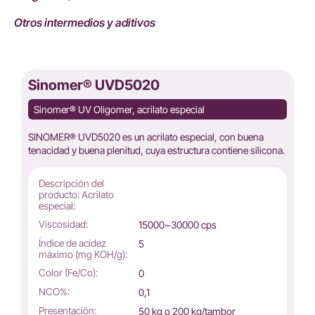
Otros intermedios y aditivos
Sinomer® UVD5020
Sinomer® UV Oligomer, acrilato especial
SINOMER® UVD5020 es un acrilato especial, con buena
tenacidad y buena plenitud, cuya estructura contiene silicona.
Descripción del
producto: Acrilato
especial:
Viscosidad:
15000~30000 cps
Índice de acidez
5
máximo (mg KOH/g):
Color (Fe/Co):
0
NCO%:
0,1
Presentación:
50 kg o 200 kg/tambor