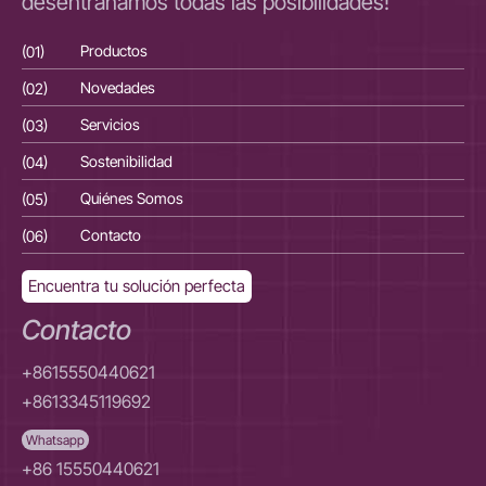
desentrañamos todas las posibilidades!
(01)
Productos
(01
(02)
Novedades
(02
(03)
Servicios
(03
(04)
Sostenibilidad
(04
(05)
Quiénes Somos
(05
(06)
Contacto
(06
Encuentra tu solución perfecta
Contacto
+8615550440621
+8613345119692
Whatsapp
+86 15550440621