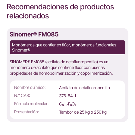
Recomendaciones de productos
relacionados
Sinomer® FM085
Monómeros que contienen flúor, monómeros funcionales
Sinomer®
SINOMER® FM085 (acrilato de octafluoropentilo) es un
monómero de acrilato que contiene flúor con buenas
propiedades de homopolimerización y copolimerización.
Nombre químico:
Acrilato de octafluoropentilo
N.° CAS:
376-84-1
Fórmula molecular:
C₈H₆F₈O₂
Presentación:
Tambor de 25 kg o 250 kg