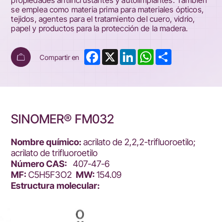
propiedades antiincrustantes y autolimpiantes. También
se emplea como materia prima para materiales ópticos,
tejidos, agentes para el tratamiento del cuero, vidrio,
papel y productos para la protección de la madera.
Facebook
X
LinkedIn
WhatsApp
Share
Compartir en
SINOMER® FM032
Nombre químico:
acrilato de 2,2,2-trifluoroetilo;
acrilato de trifluoroetilo
Número CAS:
407-47-6
MF:
C5H5F3O2
MW:
154.09
Estructura molecular: