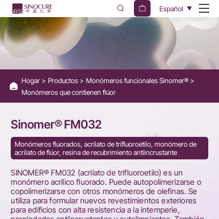
Sinomer®
Español
FM032
Hogar
Productos
Monómeros funcionales Sinomer®
Monómeros que contienen flúor
Sinomer® FM032
Monómeros fluorados, acrilato de trifluoroetilo, monómero de
acrilato de flúor, resina de recubrimiento antiincrustante
SINOMER® FM032 (acrilato de trifluoroetilo) es un
monómero acrílico fluorado. Puede autopolimerizarse o
copolimerizarse con otros monómeros de olefinas. Se
utiliza para formular nuevos revestimientos exteriores
para edificios con alta resistencia a la intemperie,