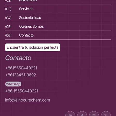
(03)
Servicios
(03
(04)
Sostenibilidad
(04
(05)
Quiénes Somos
(05
(06)
Contacto
(06
Encuentra tu solución perfecta
Contacto
+8615550440621
+8613345119692
Whatsapp
+86 15550440621
info@sinocurechem.com