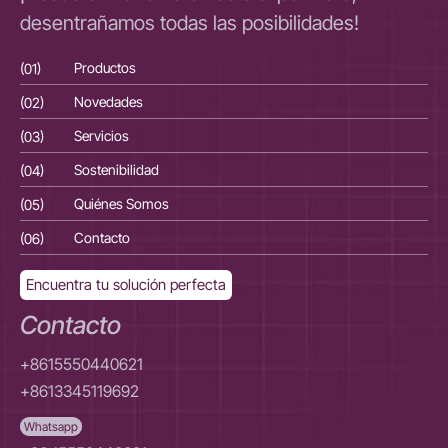
desentrañamos todas las posibilidades!
(01)
Productos
(01
(02)
Novedades
(02
(03)
Servicios
(03
(04)
Sostenibilidad
(04
(05)
Quiénes Somos
(05
(06)
Contacto
(06
Encuentra tu solución perfecta
Contacto
+8615550440621
+8613345119692
Whatsapp