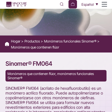
Sinomer®
Español
FM064
Hogar
Productos
Monómeros funcionales Sinomer®
Monómeros que contienen flúor
Sinomer® FM064
Monómeros que contienen flúor, monómeros funcionales
Sinomer®
SINOMER® FM064 (acrilato de hexafluorobutilo) es un
monómero acrílico fluorado. Puede autopolimerizarse o
copolimerizarse con otros monómeros de olefinas.
SINOMER® FM064 se utiliza para formular nuevos
revestimientos exteriores para edificios con alta