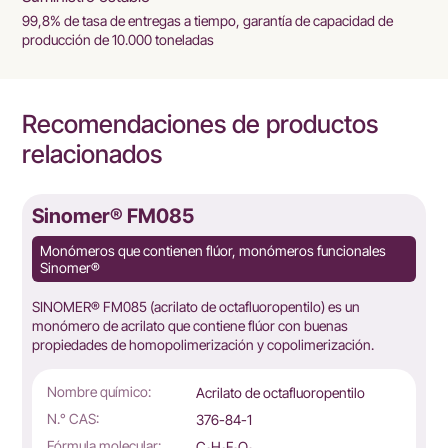
99,8% de tasa de entregas a tiempo, garantía de capacidad de
producción de 10.000 toneladas
Recomendaciones de productos
relacionados
Sinomer® FM085
Monómeros que contienen flúor, monómeros funcionales
Sinomer®
e
SINOMER® FM085 (acrilato de octafluoropentilo) es un
monómero de acrilato que contiene flúor con buenas
propiedades de homopolimerización y copolimerización.
Nombre químico:
Acrilato de octafluoropentilo
N.° CAS:
376-84-1
Fórmula molecular:
C₈H₆F₈O₂