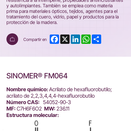
resistencia a la intemperie, propiedades antiincrustantes
y autolimpiantes. También se emplea como materia
prima para materiales ópticos, tejidos, agentes para el
tratamiento del cuero, vidrio, papel y productos para la
protección de la madera.
Facebook
X
LinkedIn
WhatsApp
Share
Compartir en
SINOMER® FM064
Nombre químico:
Acrilato de hexafluorobutilo;
acrilato de 2,2,3,4,4,4-hexafluorobutilo
Número CAS:
54052-90-3
MF:
C7H6F6O2
MW:
236.11
Estructura molecular: