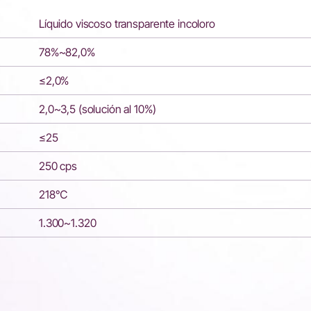
Líquido viscoso transparente incoloro
78%~82,0%
≤2,0%
2,0~3,5 (solución al 10%)
≤25
250 cps
218℃
1.300~1.320