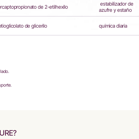
estabilizador de
captopropionato de 2-etilhexilo
azufre y estaño
ioglicolato de glicerilo
química diaria
lado.
sporte.
CURE?