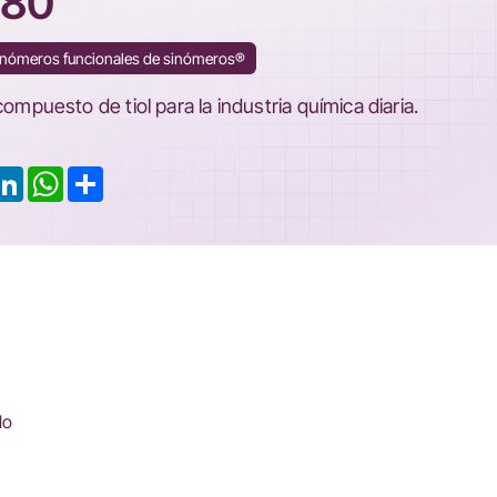
T80
monómeros funcionales de sinómeros®
uesto de tiol para la industria química diaria.
ook
LinkedIn
WhatsApp
Share
lo