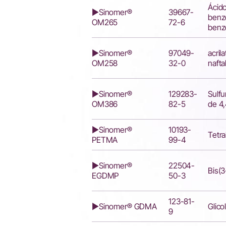
Ácido
▶Sinomer®
39667-
benzo
OM265
72-6
benzo
▶Sinomer®
97049-
acril
OM258
32-0
nafta
▶Sinomer®
129283-
Sulfu
OM386
82-5
de 4,
▶Sinomer®
10193-
Tetra
PETMA
99-4
▶Sinomer®
22504-
Bis(3
EGDMP
50-3
123-81-
▶Sinomer® GDMA
Glico
9