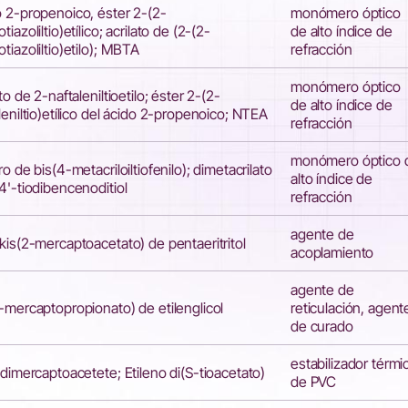
 2-propenoico, éster 2-(2-
monómero óptico
tiazoliltio)etílico; acrilato de (2-(2-
de
alto índice de
tiazoliltio)etilo); MBTA
refracción
monómero óptico
ato de 2-naftaleniltioetilo; éster 2-(2-
de
alto índice de
leniltio)etílico del ácido 2-propenoico; NTEA
refracción
monómero óptico 
ro de bis(4-metacriloiltiofenilo); dimetacrilato
alto índice de
4'-tiodibencenoditiol
refracción
agente de
kis(2-mercaptoacetato) de pentaeritritol
acoplamiento
agente de
-mercaptopropionato) de etilenglicol
reticulación, agent
de curado
estabilizador térmi
ldimercaptoacetete; Etileno di(S-tioacetato)
de PVC