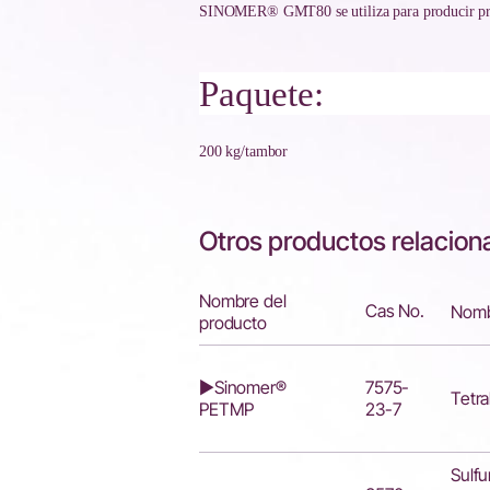
SINOMER® GMT80 se utiliza para producir pro
Paquete:
200 kg/tambor
Otros productos relaciona
Nombre del
Cas No.
Nomb
producto
▶Sinomer®
7575-
Tetra
PETMP
23-7
Sulfu