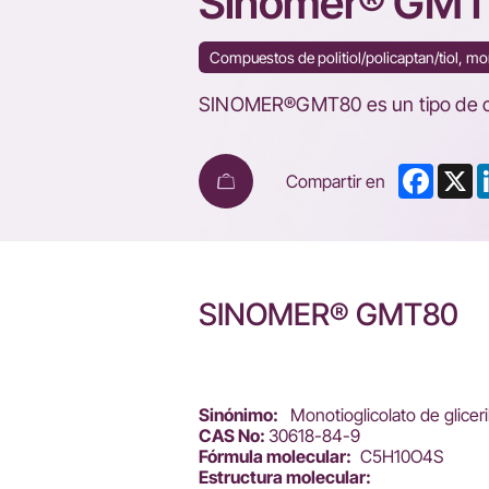
Sinomer® GM
Compuestos de politiol/policaptan/tiol, 
SINOMER®GMT80 es un tipo de comp
Faceb
X
Compartir en
SINOMER® GMT80
Sinónimo:
Monotioglicolato de gliceri
CAS No:
30618-84-9
Fórmula molecular:
C5H10O4S
Estructura molecular: