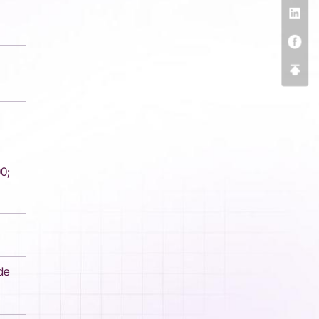
0;
de