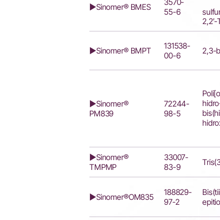
3570-
▶Sinomer® BMES
sulfu
55-6
2,2′-
131538-
▶Sinomer® BMPT
2,3-b
00-6
Poli[
hidro
▶Sinomer®
72244-
bis(h
PM839
98-5
hidro
▶Sinomer®
33007-
Tris(
TMPMP
83-9
188829-
Bis(ti
▶Sinomer®OM835
97-2
epiti