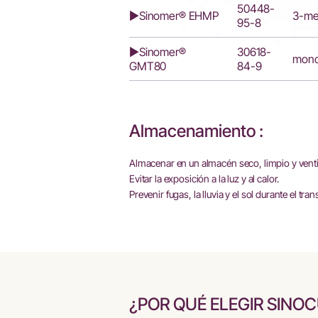
50448-
▶Sinomer® EHMP
3-mer
95-8
▶Sinomer®
30618-
monot
GMT80
84-9
Almacenamiento :
Almacenar en un almacén seco, limpio y venti
Evitar la exposición a la luz y al calor.
Prevenir fugas, la lluvia y el sol durante el tran
¿POR QUÉ ELEGIR SINO