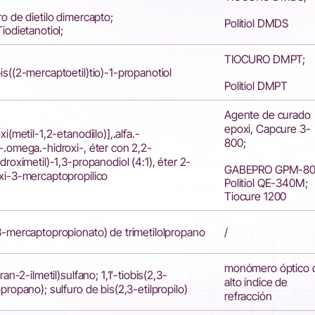
ro de dietilo dimercapto;
Politiol DMDS
Tiodietanotiol;
TIOCURO DMPT;
is((2-mercaptoetil)tio)-1-propanotiol
Politiol DMPT
Agente de curado
epoxi, Capcure 3-
oxi(metil-1,2-etanodiilo)],.alfa.-
800;
-.omega.-hidroxi-, éter con 2,2-
idroximetil)-1,3-propanodiol (4:1), éter 2-
GABEPRO GPM-80
xi-3-mercaptopropílico
Politiol QE-340M;
Tiocure 1200
3-mercaptopropionato) de trimetilolpropano
/
monómero óptico 
iran-2-ilmetil)sulfano; 1,1′-tiobis(2,3-
alto índice de
opropano); sulfuro de bis(2,3-etilpropilo)
refracción