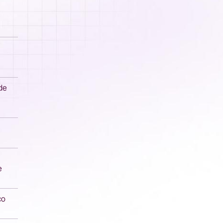
de
e
co