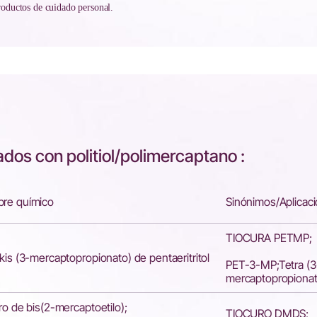
ductos de cuidado personal.
dos con politiol/polimercaptano :
re químico
Sinónimos/Aplicac
TIOCURA PETMP;
kis (3-mercaptopropionato) de pentaeritritol
PET-3-MP;Tetra (3
mercaptopropionat
ro de bis(2-mercaptoetilo);
TIOCURO DMDS;