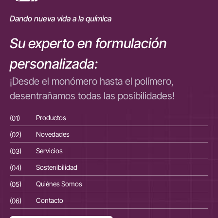
Dando nueva vida a la química
Su experto en formulación
personalizada:
¡Desde el monómero hasta el polímero,
desentrañamos todas las posibilidades!
(01)
Productos
(01
(02)
Novedades
(02
(03)
Servicios
(03
(04)
Sostenibilidad
(04
(05)
Quiénes Somos
(05
(06)
Contacto
(06