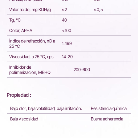
Valor ácido, mg KOH/g
≤2
≤0,5
Tg, ℃
40
Color, APHA
<100
Índice de refracción, nD a
1.499
25 °C
Viscosidad, a 25 ℃, cps
14-20
Inhibidor de
200-600
polimerización, MEHQ
Propiedad :
Bajo olor, baja volatilidad, baja irritación.
Resistencia química
Baja viscosidad
Buena adherencia