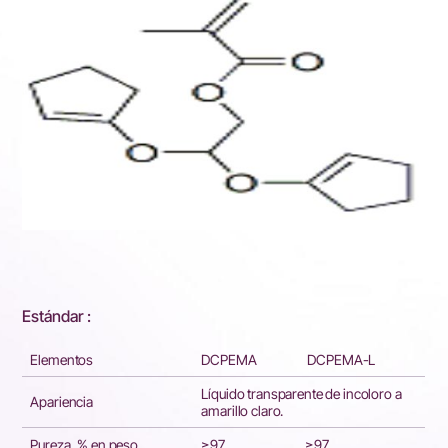
Estándar :
Elementos
DCPEMA
DCPEMA-L
Líquido transparente de incoloro a
Apariencia
amarillo claro.
Pureza, % en peso
≥97
≥97