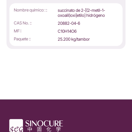
Nombre químico: ::
succinato de 2-[(2-metil-1-
oxoalil)oxi]etilo] hidrógeno
CAS No. ::
20882-04-6
MF::
C10H14O6
Paquete ::
25.200 kg/tambor