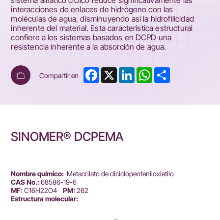
sistema alifático cíclico reduce significativamente las
interacciones de enlaces de hidrógeno con las
moléculas de agua, disminuyendo así la hidrofilicidad
inherente del material. Esta característica estructural
confiere a los sistemas basados en DCPD una
resistencia inherente a la absorción de agua.
Facebook
X
LinkedIn
WhatsApp
Share
Compartir en
SINOMER® DCPEMA
Nombre químico:
Metacrilato de diciclopenteniloxietilo
CAS No.:
68586-19-6
MF:
C16H22O4
PM:
262
Estructura molecular: