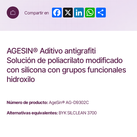
Facebook
X
LinkedIn
WhatsApp
Share
Compartir en
AGESIN® Aditivo antigrafiti
Solución de poliacrilato modificado
con silicona con grupos funcionales
hidroxilo
Número de producto:
AgeSin® AG-D9302C
Alternativas equivalentes:
BYK SILCLEAN 3700