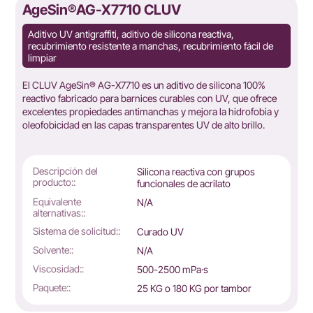
AgeSin®AG-X7710 CLUV
Aditivo UV antigraffiti, aditivo de silicona reactiva,
recubrimiento resistente a manchas, recubrimiento fácil de
limpiar
El CLUV AgeSin® AG-X7710 es un aditivo de silicona 100%
s
reactivo fabricado para barnices curables con UV, que ofrece
excelentes propiedades antimanchas y mejora la hidrofobia y
oleofobicidad en las capas transparentes UV de alto brillo.
Descripción del
Silicona reactiva con grupos
producto::
funcionales de acrilato
Equivalente
N/A
alternativas::
Sistema de solicitud::
Curado UV
Solvente::
N/A
Viscosidad::
500-2500 mPa·s
Paquete::
25 KG o 180 KG por tambor