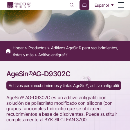
AG-
Español
D9302C
Anti-
graffiti
Silicone
Hogar
Productos
Aditivos AgeSin® para recubrimientos,
additive
tintas y más
Aditivo antigrafiti
AgeSin®AG-D9302C
Aditivos para recubrimientos y tintas AgeSin®, aditivo antigrafiti
AgeSin® AG-D9302C es un aditivo antigrafiti con
solución de poliacrilato modificado con silicona (con
grupos funcionales hidroxilo) que se utiliza en
recubrimientos a base de disolventes. Puede sustituir
completamente al BYK SILCLEAN 3700.