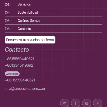
(03)
Servicios
(03
(04)
Sostenibilidad
(04
(05)
Quiénes Somos
(05
(06)
Contacto
(06
Encuentra tu solución perfecta
Contacto
+8615550440621
+8613345119692
Whatsapp
+86 15550440621
info@sinocurechem.com