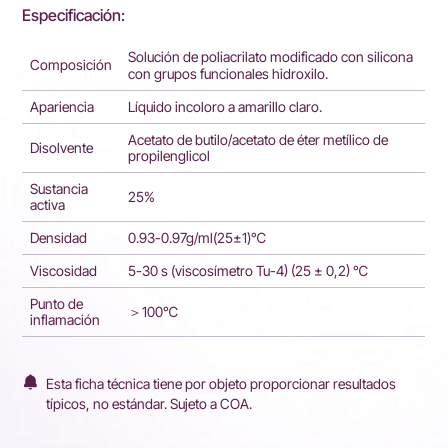
Especificación:
Solución de poliacrilato modificado con silicona
Composición
con grupos funcionales hidroxilo.
Apariencia
Líquido incoloro a amarillo claro.
Acetato de butilo/acetato de éter metílico de
Disolvente
propilenglicol
Sustancia
25%
activa
Densidad
0.93-0.97g/ml(25±1)℃
Viscosidad
5-30 s (viscosímetro Tu-4) (25 ± 0,2) ℃
Punto de
＞100℃
inflamación
Esta ficha técnica tiene por objeto proporcionar resultados
típicos, no estándar. Sujeto a COA.