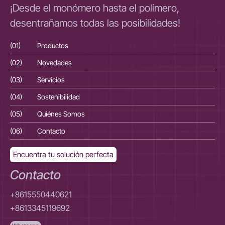
¡Desde el monómero hasta el polímero,
desentrañamos todas las posibilidades!
(01)
Productos
(01
(02)
Novedades
(02
(03)
Servicios
(03
(04)
Sostenibilidad
(04
(05)
Quiénes Somos
(05
(06)
Contacto
(06
Encuentra tu solución perfecta
Contacto
+8615550440621
+8613345119692