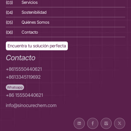
(03)
Servicios
(03
(04)
Sostenibilidad
(04
(05)
Quiénes Somos
(05
(06)
Contacto
(06
Encuentra tu solución perfecta
Contacto
+8615550440621
+8613345119692
Whatsapp
+86 15550440621
info@sinocurechem.com