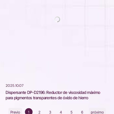
2025.10.07
Dispersante DP-D2196: Reductor de viscosidad máximo
para pigmentos transparentes de óxido de hierro
1
2
3
4
5
6
Previo
próximo