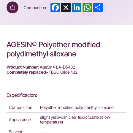
Facebook
X
LinkedIn
WhatsApp
Share
Compartir en
AGESIN® Polyether modified
polydimethyl siloxane
Product Number:
AgeSin® LA-D5432
Completely replaced–
TEGO Glide 432
Especificación:
Composition
Polyether modified polydimethyl siloxane
slight yellowish clear liquid(paste at low
Appearance
temperature)
Solvent
——