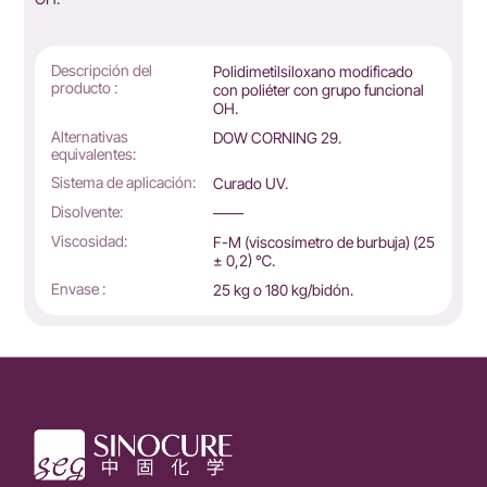
Descripción del
Polidimetilsiloxano modificado
producto :
con poliéter con grupo funcional
OH.
Alternativas
DOW CORNING 29.
equivalentes:
Sistema de aplicación:
Curado UV.
Disolvente:
——
Viscosidad:
F-M (viscosímetro de burbuja) (25
± 0,2) ℃.
Envase :
25 kg o 180 kg/bidón.