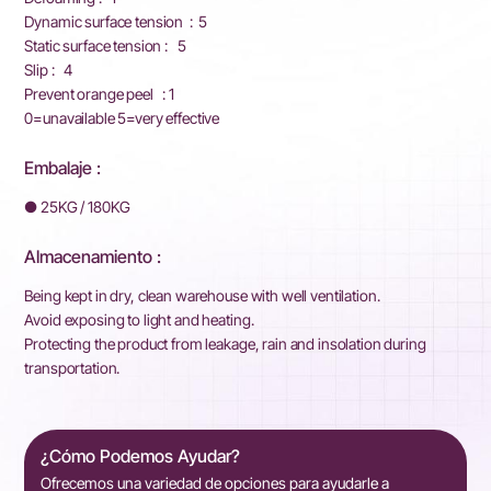
Dynamic surface tension : 5
Static surface tension : 5
Slip : 4
Prevent orange peel : 1
0=unavailable 5=very effective
Embalaje :
● 25KG / 180KG
Almacenamiento :
Being kept in dry, clean warehouse with well ventilation.
Avoid exposing to light and heating.
Protecting the product from leakage, rain and insolation during
transportation.
¿Cómo Podemos Ayudar?
Ofrecemos una variedad de opciones para ayudarle a