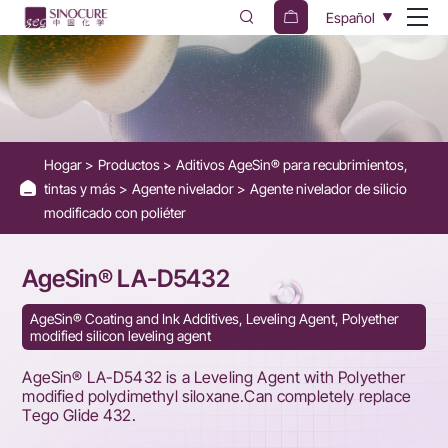
AgeSin®
Español
LA-
D5432
-
Replacement
Hogar
Productos
Aditivos AgeSin® para recubrimientos,
for
tintas y más
Agente nivelador
Agente nivelador de silicio
Tego
modificado con poliéter
Glide
AgeSin® LA-D5432
432
AgeSin® Coating and Ink Additives, Leveling Agent, Polyether
modified silicon leveling agent
AgeSin® LA-D5432 is a Leveling Agent with Polyether
modified polydimethyl siloxane.Can completely replace
Tego Glide 432.