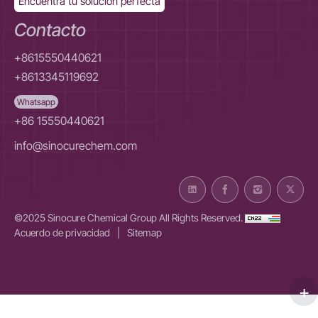
Encuentra tu solución perfecta
Contacto
+8615550440621
+8613345119692
Whatsapp
+86 15550440621
info@sinocurechem.com
©2025 Sinocure Chemical Group All Rights Reserved.
Acuerdo de privacidad
|
Sitemap