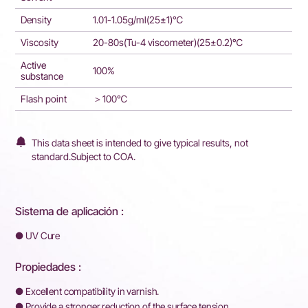
Density
1.01-1.05g/ml(25±1)℃
Viscosity
20-80s(Tu-4 viscometer)(25±0.2)℃
Active
100%
substance
Flash point
＞100℃
This data sheet is intended to give typical results, not
standard.Subject to COA.
Sistema de aplicación :
● UV Cure
Propiedades :
● Excellent compatibility in varnish.
● Provide a stronger reduction of the surface tension.