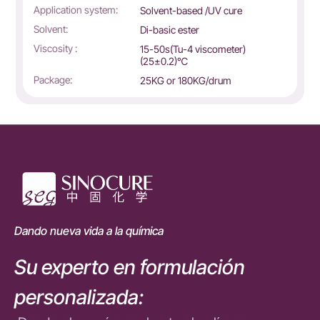
Application system:
Solvent-based /UV cure
Solvent:
Di-basic ester
Viscosity :
15-50s(Tu-4 viscometer)
(25±0.2)℃
Package:
25KG or 180KG/drum
Dando nueva vida a la química
Su experto en formulación
personalizada: