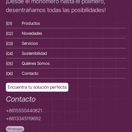
¡Desde el monómero hasta el polímero,
desentrañamos todas las posibilidades!
(01)
Productos
(01
(02)
Novedades
(02
(03)
Servicios
(03
(04)
Sostenibilidad
(04
(05)
Quiénes Somos
(05
(06)
Contacto
(06
Encuentra tu solución perfecta
Contacto
+8615550440621
+8613345119692
Whatsapp