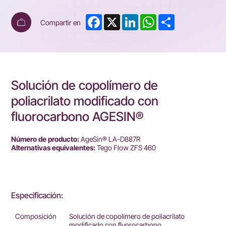
Facebook
X
LinkedIn
WhatsApp
Share
Compartir en
Solución de copolímero de
poliacrilato modificado con
fluorocarbono AGESIN®
Número de producto:
AgeSin® LA-D887R
Alternativas equivalentes:
Tego Flow ZFS 460
Especificación:
Composición
Solución de copolímero de poliacrilato
modificado con fluorocarbono