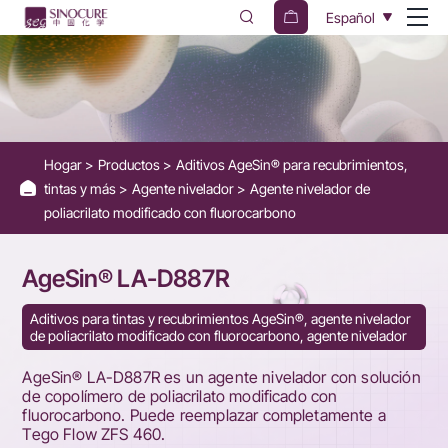
AgeSin®
Español
LA-
D887R
-
Fluorocarbon
Hogar
Productos
Aditivos AgeSin® para recubrimientos,
modified
tintas y más
Agente nivelador
Agente nivelador de
polyacrylate
poliacrilato modificado con fluorocarbono
leveling
AgeSin® LA-D887R
agent
Aditivos para tintas y recubrimientos AgeSin®, agente nivelador
de poliacrilato modificado con fluorocarbono, agente nivelador
AgeSin® LA-D887R es un agente nivelador con solución
de copolímero de poliacrilato modificado con
fluorocarbono. Puede reemplazar completamente a
Tego Flow ZFS 460.