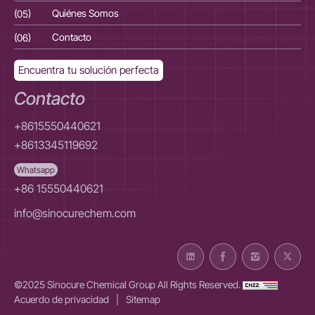
(05)
Quiénes Somos
(05
(06)
Contacto
(06
Encuentra tu solución perfecta
Contacto
+8615550440621
+8613345119692
Whatsapp
+86 15550440621
info@sinocurechem.com
©2025 Sinocure Chemical Group All Rights Reserved.
Acuerdo de privacidad
|
Sitemap