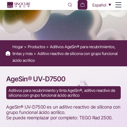
AgeSin®
Español
UV-
D7500
Hogar
Productos
Aditivos AgeSin® para recubrimientos,
tintas y más
Aditivo reactivo de silicona con grupo funcional
ácido acrílico
AgeSin® UV-D7500
Aditivos para recubrimiento y tinta AgeSin®, aditivo reactivo de
silicona con grupo funcional ácido acrílico
AgeSin® UV-D7500 es un aditivo reactivo de silicona con
grupo funcional ácido acrílico.
Se puede reemplazar por completo: TEGO Rad 2500.