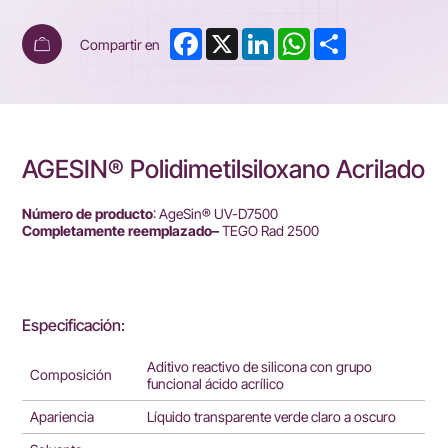
Facebook
X
LinkedIn
WhatsApp
Share
Compartir en
AGESIN® Polidimetilsiloxano Acrilado
Número de producto
: AgeSin® UV-D7500
Completamente reemplazado–
TEGO Rad 2500
Especificación:
Aditivo reactivo de silicona con grupo
Composición
funcional ácido acrílico
Apariencia
Líquido transparente verde claro a oscuro