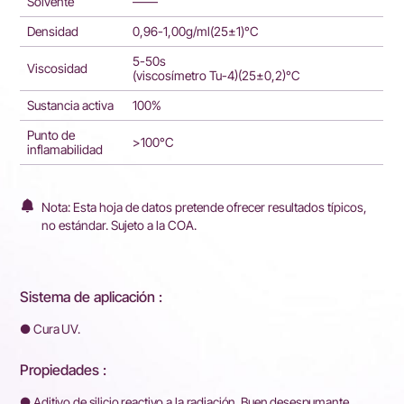
Solvente
——
Densidad
0,96-1,00g/ml(25±1)°C
5-50s
Viscosidad
(viscosímetro Tu-4)(25±0,2)°C
Sustancia activa
100%
Punto de
>100°C
inflamabilidad
Nota: Esta hoja de datos pretende ofrecer resultados típicos,
no estándar. Sujeto a la COA.
Sistema de aplicación :
● Cura UV.
Propiedades :
● Aditivo de silicio reactivo a la radiación. Buen desespumante.