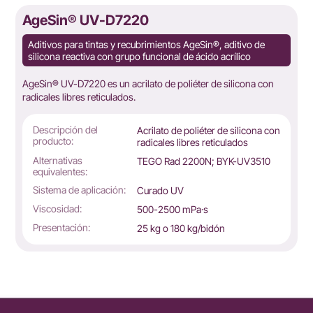
AgeSin® UV-D7220
Aditivos para tintas y recubrimientos AgeSin®, aditivo de
silicona reactiva con grupo funcional de ácido acrílico
AgeSin® UV-D7220 es un acrilato de poliéter de silicona con
radicales libres reticulados.
Descripción del
Acrilato de poliéter de silicona con
producto:
radicales libres reticulados
Alternativas
TEGO Rad 2200N; BYK-UV3510
equivalentes:
Sistema de aplicación:
Curado UV
Viscosidad:
500-2500 mPa·s
Presentación:
25 kg o 180 kg/bidón