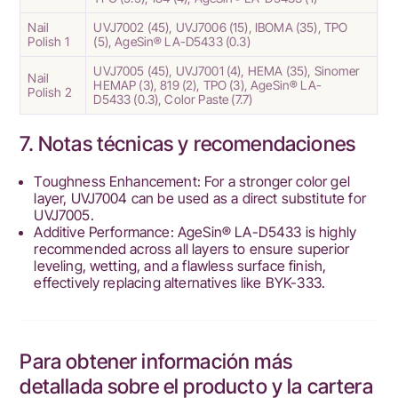
Nail
UVJ7002
(45),
UVJ7006
(15),
IBOMA
(35),
TPO
Polish 1
(5),
AgeSin® LA-D5433
(0.3)
UVJ7005
(45),
UVJ7001
(4),
HEMA
(35),
Sinomer
Nail
HEMAP
(3),
819
(2),
TPO
(3),
AgeSin® LA-
Polish 2
D5433
(0.3), Color Paste (7.7)
7. Notas técnicas y recomendaciones
Toughness Enhancement: For a stronger color gel
layer,
UVJ7004
can be used as a direct substitute for
UVJ7005
.
Additive Performance:
AgeSin® LA-D5433
is highly
recommended across all layers to ensure superior
leveling, wetting, and a flawless surface finish,
effectively replacing alternatives like BYK-333.
Para obtener información más
detallada sobre el producto y la cartera