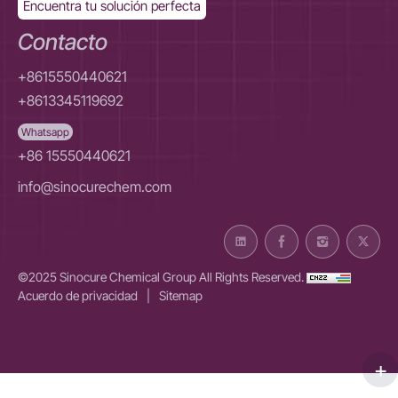
Encuentra tu solución perfecta
Contacto
+8615550440621
+8613345119692
Whatsapp
+86 15550440621
info@sinocurechem.com
©2025 Sinocure Chemical Group All Rights Reserved.
Acuerdo de privacidad
|
Sitemap