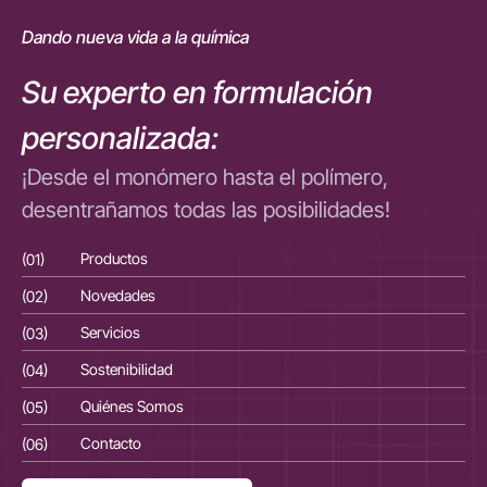
Dando nueva vida a la química
Su experto en formulación
personalizada:
¡Desde el monómero hasta el polímero,
desentrañamos todas las posibilidades!
(01)
Productos
(01
(02)
Novedades
(02
(03)
Servicios
(03
(04)
Sostenibilidad
(04
(05)
Quiénes Somos
(05
(06)
Contacto
(06