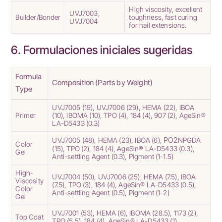
High viscosity, excellent
UVJ7003,
Builder/Bonder
toughness, fast curing
UVJ7004
for nail extensions.
6. Formulaciones iniciales sugeridas
Formula
Composition (Parts by Weight)
Type
UVJ7005
(19),
UVJ7006
(29),
HEMA
(22),
IBOA
Primer
(10),
IBOMA
(10),
TPO
(4),
184
(4),
907
(2),
AgeSin®
LA-D5433
(0.3)
PO2
UVJ7005
(48),
HEMA
(23),
IBOA
(6),
NPGDA
Color
(15),
TPO
(2),
184
(4),
AgeSin® LA-D5433
(0.3),
Gel
Anti-settling Agent (0.3), Pigment (1-1.5)
High-
UVJ7004
(50),
UVJ7006
(25),
HEMA
(7.5),
IBOA
Viscosity
(7.5),
TPO
(3),
184
(4),
AgeSin® LA-D5433 (0.5)
,
Color
Anti-settling Agent (0.5), Pigment (1-2)
Gel
UVJ7001
(53),
HEMA
(6),
IBOMA
(28.5),
1173
(2),
Top Coat
TPO
(5.5),
184
(4),
AgeSin® LA-D5433
(1)