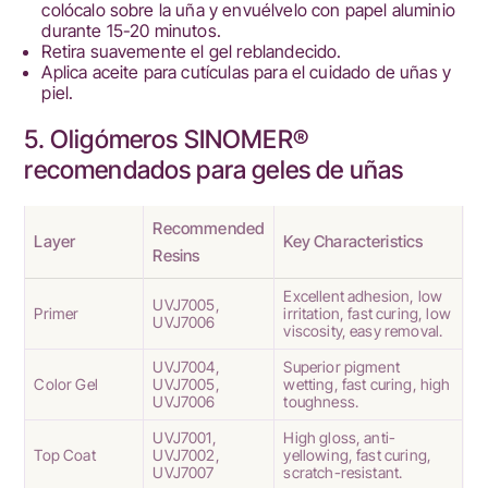
colócalo sobre la uña y envuélvelo con papel aluminio
durante 15-20 minutos.
Retira suavemente el gel reblandecido.
Aplica aceite para cutículas para el cuidado de uñas y
piel.
5. Oligómeros SINOMER®
recomendados para geles de uñas
Recommended
Layer
Key Characteristics
Resins
Excellent adhesion, low
UVJ7005
,
Primer
irritation, fast curing, low
UVJ7006
viscosity, easy removal.
UVJ7004
,
Superior pigment
Color Gel
UVJ7005
,
wetting, fast curing, high
UVJ7006
toughness.
UVJ7001,
High gloss, anti-
Top Coat
UVJ7002,
yellowing, fast curing,
UVJ7007
scratch-resistant.