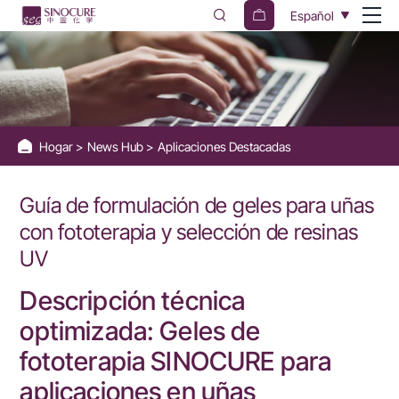
Phototherapy
Español
Nail
Gel
Formulation
Guide
Hogar
News Hub
Aplicaciones Destacadas
&
UV
Guía de formulación de geles para uñas
Resin
con fototerapia y selección de resinas
Selection
UV
Descripción técnica
optimizada: Geles de
fototerapia SINOCURE para
aplicaciones en uñas