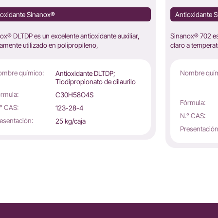
ioxidante Sinanox®
Antioxidante 
ox® DLTDP es un excelente antioxidante auxiliar,
Sinanox® 702 es 
amente utilizado en polipropileno,
claro a tempera
mbre químico:
Nombre quím
Antioxidante DLTDP;
Tiodipropionato de dilaurilo
rmula:
C30H58O4S
Fórmula:
° CAS:
123-28-4
N.° CAS:
esentación:
25 kg/caja
Presentación