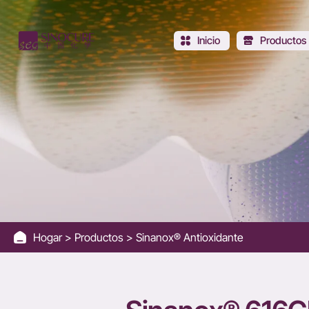
Sinanox®
616CPL
Inicio
Productos
Hogar
Productos
Sinanox® Antioxidante