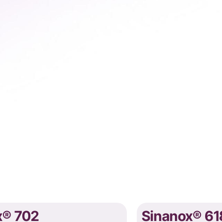
x® 702
Sinanox® 61