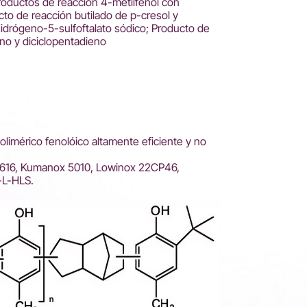
Productos de reacción 4-metilfenol con
cto de reacción butilado de p-cresol y
Hidrógeno-5-sulfoftalato sódico; Producto de
eno y diciclopentadieno
limérico fenolóico altamente eficiente y no
 616, Kumanox 5010, Lowinox 22CP46,
-L-HLS.