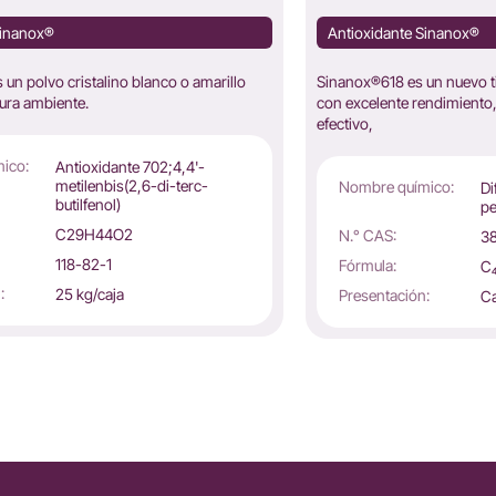
Sinanox®
Antioxidante Sinanox®
un polvo cristalino blanco o amarillo
Sinanox®618 es un nuevo t
tura ambiente.
con excelente rendimiento,
efectivo,
ico:
Antioxidante 702;4,4'-
metilenbis(2,6-di-terc-
Nombre químico:
Di
butilfenol)
pe
C29H44O2
N.° CAS:
3
118-82-1
Fórmula:
C₄
:
25 kg/caja
Presentación:
Ca