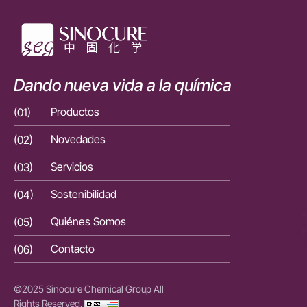
Dando nueva vida a la química
(01)
Productos
(01)
(02)
Novedades
(02)
(03)
Servicios
(03)
(04)
Sostenibilidad
(04)
(05)
Quiénes Somos
(05)
(06)
Contacto
(06)
©2025 Sinocure Chemical Group All
Rights Reserved.