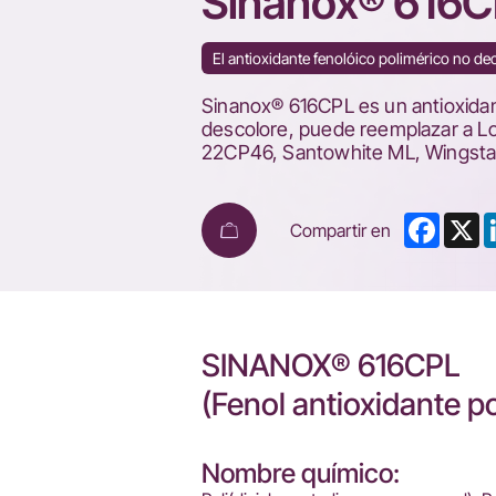
Sinanox® 616
El antioxidante fenolóico polimérico no de
Sinanox® 616CPL es un antioxidant
descolore, puede reemplazar a L
22CP46, Santowhite ML, Wingsta
Faceb
X
Compartir en
SINANOX® 616CPL
(Fenol antioxidante p
Nombre químico: