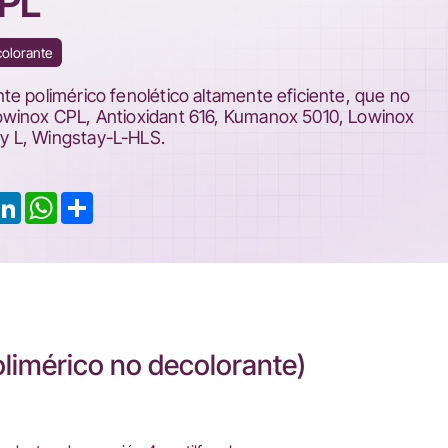
CPL
colorante
e polimérico fenolético altamente eficiente, que no
owinox CPL, Antioxidant 616, Kumanox 5010, Lowinox
y L, Wingstay-L-HLS.
ook
LinkedIn
WhatsApp
Share
olimérico no decolorante)