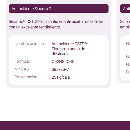
Antioxidante Sinanox®
Ant
Sinanox® DSTDP es un antioxidante auxiliar de tioéster
Sinan
con un excelente rendimiento.
ampli
Nombre químico:
No
Antioxidante DSTDP;
Tiodipropionato de
diestearilo
Fó
Fórmula:
C42H82O4S
N.
N.° CAS:
693-36-7
Pr
Presentación:
25 kg/caja