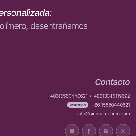
ersonalizada:
polímero, desentrañamos
Contacto
+8615550440621
/
+8613345119692
+86 15550440621
Whatsapp
info@sinocurechem.com