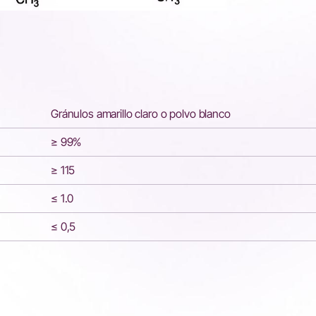
Gránulos amarillo claro o polvo blanco
≥ 99%
≥ 115
≤ 1.0
≤ 0,5