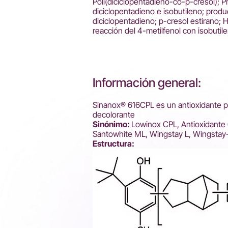
Poli(diciclopentadieno-co-p-cresol); 
diciclopentadieno e isobutileno; produ
diciclopentadieno; p-cresol estirano; 
reacción del 4-metilfenol con isobutil
Información general:
Sinanox® 616CPL es un antioxidante po
decolorante
Sinónimo:
Lowinox CPL, Antioxidante
Santowhite ML, Wingstay L, Wingstay
Estructura: