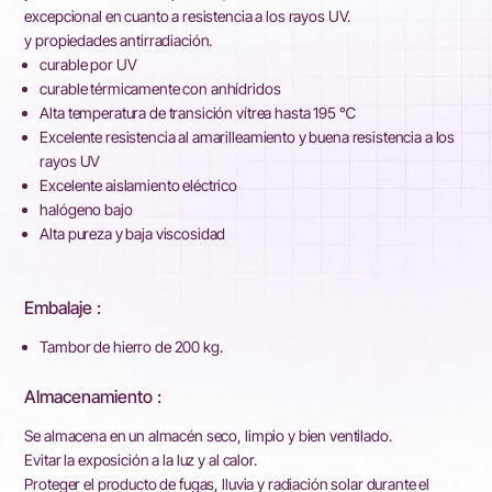
excepcional en cuanto a resistencia a los rayos UV.
y propiedades antirradiación.
curable por UV
curable térmicamente con anhídridos
Alta temperatura de transición vítrea hasta 195 ℃
Excelente resistencia al amarilleamiento y buena resistencia a los
rayos UV
Excelente aislamiento eléctrico
halógeno bajo
Alta pureza y baja viscosidad
Embalaje :
Tambor de hierro de 200 kg.
Almacenamiento :
Se almacena en un almacén seco, limpio y bien ventilado.
Evitar la exposición a la luz y al calor.
Proteger el producto de fugas, lluvia y radiación solar durante el