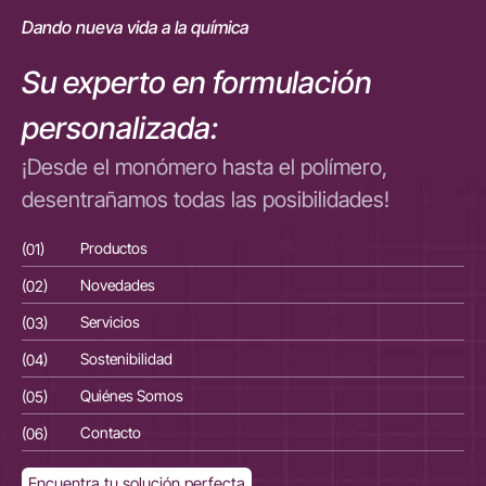
Dando nueva vida a la química
Su experto en formulación
personalizada:
¡Desde el monómero hasta el polímero,
desentrañamos todas las posibilidades!
(01)
Productos
(01
(02)
Novedades
(02
(03)
Servicios
(03
(04)
Sostenibilidad
(04
(05)
Quiénes Somos
(05
(06)
Contacto
(06
Encuentra tu solución perfecta