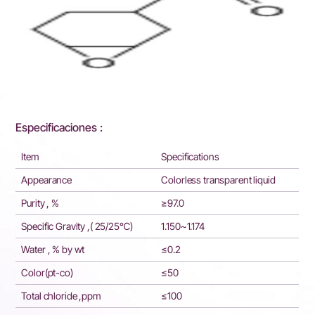
Especificaciones :
Item
Specifications
Appearance
Colorless transparent liquid
Purity , %
≥97.0
Specific Gravity ,( 25/25℃)
1.150~1.174
Water , % by wt
≤0.2
Color(pt-co)
≤50
Total chloride ,ppm
≤100