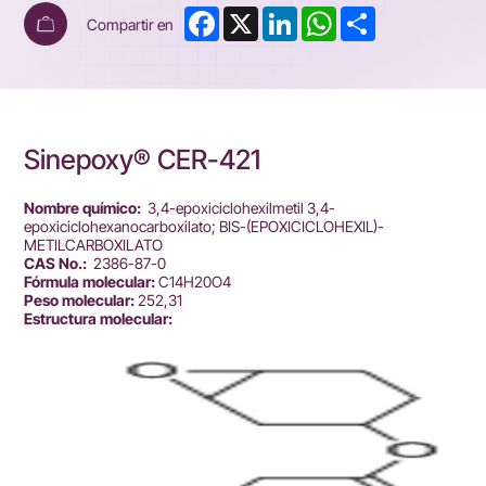
Facebook
X
LinkedIn
WhatsApp
Share
Compartir en
Sinepoxy® CER-421
Nombre químico:
3,4-epoxiciclohexilmetil 3,4-
epoxiciclohexanocarboxilato; BIS-(EPOXICICLOHEXIL)-
METILCARBOXILATO
CAS No.:
2386-87-0
Fórmula molecular:
C14H20O4
Peso molecular:
252,31
Estructura molecular: