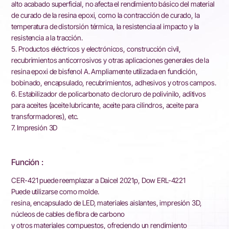
alto acabado superficial, no afecta el rendimiento básico del material
de curado de la resina epoxi, como la contracción de curado, la
temperatura de distorsión térmica, la resistencia al impacto y la
resistencia a la tracción.
5. Productos eléctricos y electrónicos, construcción civil,
recubrimientos anticorrosivos y otras aplicaciones generales de la
resina epoxi de bisfenol A. Ampliamente utilizada en fundición,
bobinado, encapsulado, recubrimientos, adhesivos y otros campos.
6. Estabilizador de policarbonato de cloruro de polivinilo, aditivos
para aceites (aceite lubricante, aceite para cilindros, aceite para
transformadores), etc.
7. Impresión 3D
Función :
CER-421 puede reemplazar a Daicel 2021p, Dow ERL-4221
Puede utilizarse como molde.
resina, encapsulado de LED, materiales aislantes, impresión 3D,
núcleos de cables de fibra de carbono
y otros materiales compuestos, ofreciendo un rendimiento