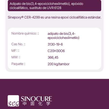
Adipato de bis(3,4-epoxiciclohexilmetilo), epóxido
cicloalifático, sustituto de UVR 6128
Sinepoxy® CER-4299 es una resina epoxi cicloalifática estándar.
Nombre químico: ::
adipato de bis(3,4-
epoxiciclohexilmetilo)
Cas No. ::
3130-19-6
MF: ::
C20H30O6
MW: ::
366,45
Paquete ::
200 kg/tambor