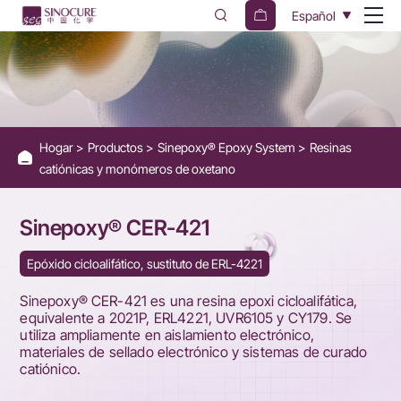
Sinepoxy®
Español
CER-
421
Hogar
Productos
Sinepoxy® Epoxy System
Resinas
catiónicas y monómeros de oxetano
Sinepoxy® CER-421
Epóxido cicloalifático, sustituto de ERL-4221
Sinepoxy® CER-421 es una resina epoxi cicloalifática,
equivalente a 2021P, ERL4221, UVR6105 y CY179. Se
utiliza ampliamente en aislamiento electrónico,
materiales de sellado electrónico y sistemas de curado
catiónico.