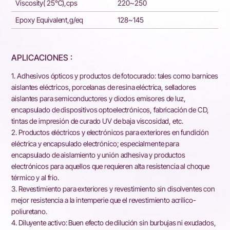
Viscosity( 25℃),cps
220~250
Epoxy Equivalent,g/eq
128~145
APLICACIONES :
1. Adhesivos ópticos y productos de fotocurado: tales como barnices
aislantes eléctricos, porcelanas de resina eléctrica, selladores
aislantes para semiconductores y diodos emisores de luz,
encapsulado de dispositivos optoelectrónicos, fabricación de CD,
tintas de impresión de curado UV de baja viscosidad, etc.
2. Productos eléctricos y electrónicos para exteriores en fundición
eléctrica y encapsulado electrónico; especialmente para
encapsulado de aislamiento y unión adhesiva y productos
electrónicos para aquellos que requieren alta resistencia al choque
térmico y al frío.
3. Revestimiento para exteriores y revestimiento sin disolventes con
mejor resistencia a la intemperie que el revestimiento acrílico-
poliuretano.
4. Diluyente activo: Buen efecto de dilución sin burbujas ni exudados,