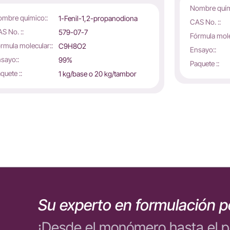
Nombre quím
mbre químico::
1-Fenil-1,2-propanodiona
CAS No. ::
S No. ::
579-07-7
Fórmula mole
rmula molecular::
C9H8O2
Ensayo::
sayo::
99%
Paquete ::
quete ::
1 kg/base o 20 kg/tambor
Su experto en formulación p
¡Desde el monómero hasta el 