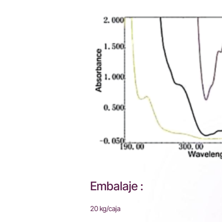
Embalaje :
20 kg/caja