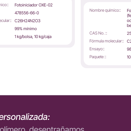
ico::
Fotoiniciador OXE-02
Nombre químico::
Fo
478556-66-0
(f
cular::
oc
C26H24N2O3
be
99% mínimo
CAS No. ::
2
1 kg/bolsa, 10 kg/caja
Fórmula molecular::
C
Ensayo::
9
Paquete ::
10
ersonalizada:
polímero, desentrañamos