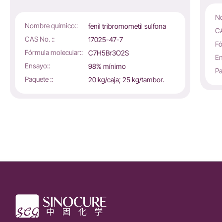
No
Nombre químico::
fenil tribromometil sulfona
CA
CAS No. ::
17025-47-7
Fó
Fórmula molecular::
C7H5Br3O2S
En
Ensayo::
98% mínimo
Pa
Paquete ::
20 kg/caja; 25 kg/tambor.