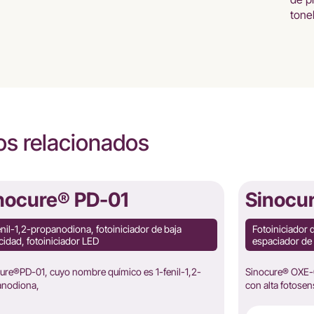
tone
s relacionados
nocure® PD-01
Sinocu
enil-1,2-propanodiona, fotoiniciador de baja
Fotoiniciador 
cidad, fotoiniciador LED
espaciador de 
ure®PD-01, cuyo nombre químico es 1-fenil-1,2-
Sinocure® OXE-0
anodiona,
con alta fotosen