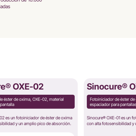
ladas
re® OXE-02
Sinocure® 
de éster de oxima, OXE-02, material
Fotoiniciador de éster de
pantalla
espaciador para pantallas
2 es un fotoiniciador de éster de oxima
Sinocure® OXE-01 es un fot
sibilidad y un amplio pico de absorción.
con alta fotosensibilidad y