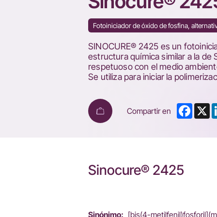
Sinocure® 242
Fotoiniciador de óxido de fosfina, alternati
SINOCURE® 2425 es un fotoiniciador
estructura química similar a la 
respetuoso con el medio ambie
Se utiliza para iniciar la polimer
Faceb
X
Compartir en
Sinocure® 2425
Sinónimo:
[bis(4-metilfenil)fosforil