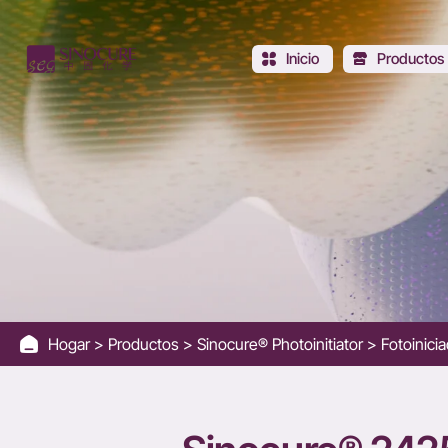
Sinocure®
2425
Inicio
Productos
Hogar
Productos
Sinocure® Photoinitiator
Fotoinicia