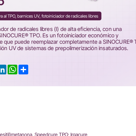
5
va al TPO, barnices UV, fotoiniciador de radicales libres
 de radicales libres (I) de alta eficiencia, con una
de SINOCURE® TPO. Es un fotoiniciador económico y
nte que puede reemplazar completamente a SINOCURE® 
ización UV de sistemas de prepolimerización insaturados.
ook
LinkedIn
WhatsApp
Share
](mesitil)metanona, Speedcure TPO; Irgacure