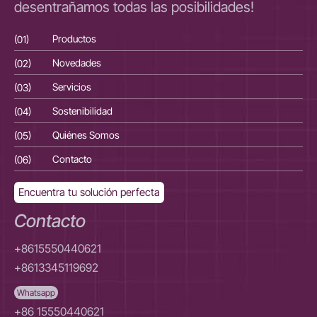
desentrañamos todas las posibilidades!
(01)
Productos
(01
(02)
Novedades
(02
(03)
Servicios
(03
(04)
Sostenibilidad
(04
(05)
Quiénes Somos
(05
(06)
Contacto
(06
Encuentra tu solución perfecta
Contacto
+8615550440621
+8613345119692
Whatsapp
+86 15550440621