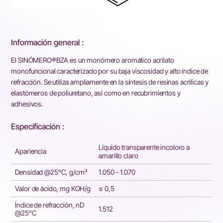
Información general :
El SINÓMERO®BZA es un monómero aromático acrilato
monofuncional caracterizado por su baja viscosidad y alto índice de
refracción. Se utiliza ampliamente en la síntesis de resinas acrílicas y
elastómeros de poliuretano, así como en recubrimientos y
adhesivos.
Especificación :
Líquido transparente incoloro a
Apariencia
amarillo claro
Densidad @25°C, g/cm³
1.050 - 1.070
Valor de ácido, mg KOH/g
≤ 0,5
Índice de refracción, nD
1.512
@25°C