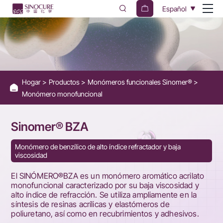
SINOMER®
Español
BZA
Hogar
Productos
Monómeros funcionales Sinomer®
Monómero monofuncional
Sinomer® BZA
Monómero de benzílico de alto índice refractador y baja
viscosidad
El SINÓMERO®BZA es un monómero aromático acrilato
monofuncional caracterizado por su baja viscosidad y
alto índice de refracción. Se utiliza ampliamente en la
síntesis de resinas acrílicas y elastómeros de
poliuretano, así como en recubrimientos y adhesivos.