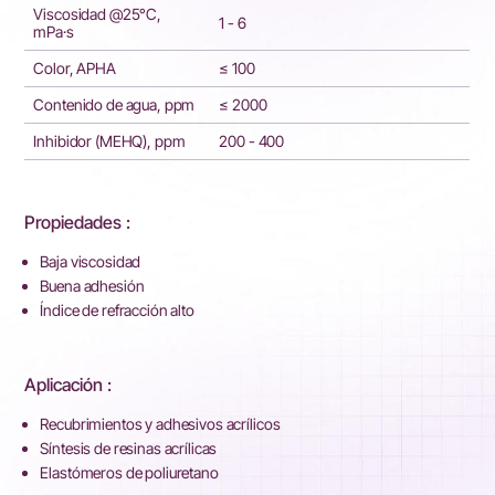
Viscosidad @25°C,
1 - 6
mPa·s
Color, APHA
≤ 100
Contenido de agua, ppm
≤ 2000
Inhibidor (MEHQ), ppm
200 - 400
Propiedades :
Baja viscosidad
Buena adhesión
Índice de refracción alto
Aplicación :
Recubrimientos y adhesivos acrílicos
Síntesis de resinas acrílicas
Elastómeros de poliuretano