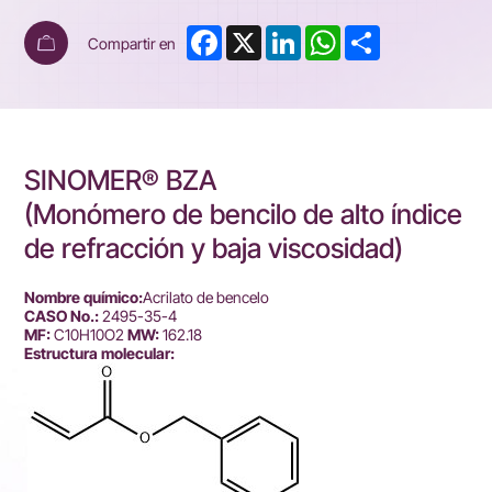
Facebook
X
LinkedIn
WhatsApp
Share
Compartir en
SINOMER® BZA
(Monómero de bencilo de alto índice
de refracción y baja viscosidad)
Nombre químico:
Acrilato de bencelo
CASO No.:
2495-35-4
MF:
C10H10O2
MW:
162.18
Estructura molecular: