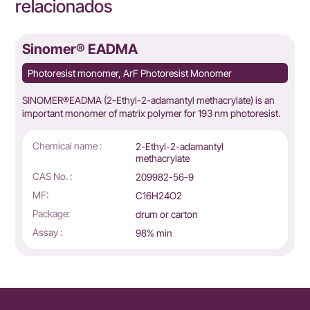
relacionados
Sinomer® EADMA
Photoresist monomer, ArF Photoresist Monomer
SINOMER®EADMA (2-Ethyl-2-adamantyl methacrylate) is an
important monomer of matrix polymer for 193 nm photoresist.
Chemical name :
2-Ethyl-2-adamantyl
methacrylate
CAS No. :
209982-56-9
MF:
C16H24O2
Package:
drum or carton
Assay :
98% min