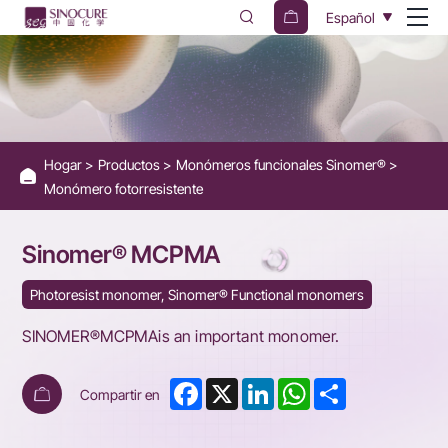
Photoresist
Español
Monomer
MCPMA
-
1-
Hogar
Productos
Monómeros funcionales Sinomer®
Methylcyclopentyl
Monómero fotorresistente
Methacrylate
Sinomer® MCPMA
Photoresist monomer, Sinomer® Functional monomers
SINOMER®MCPMAis an important monomer.
Facebook
X
LinkedIn
WhatsApp
Share
Compartir en