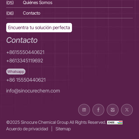
(05)
Quiénes Somos
(05
(06)
Contacto
(06
Encuentra tu solución perfecta
Contacto
+8615550440621
+8613345119692
Whatsapp
+86 15550440621
info@sinocurechem.com
©2025 Sinocure Chemical Group All Rights Reserved.
Acuerdo de privacidad
|
Sitemap