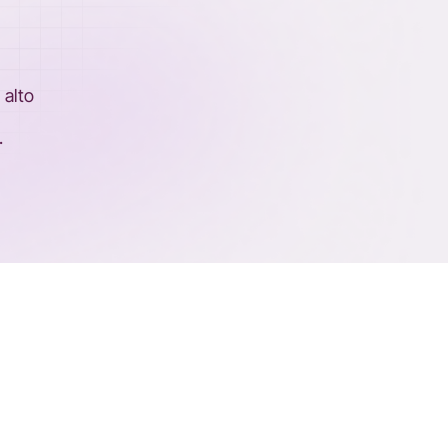
 alto
.