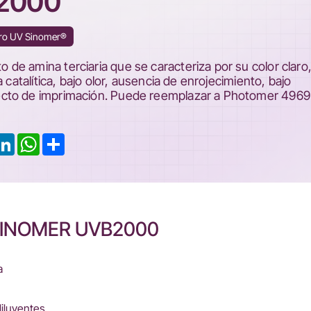
2000
ero UV Sinomer®
e amina terciaria que se caracteriza por su color claro,
 catalítica, bajo olor, ausencia de enrojecimiento, bajo
cto de imprimación. Puede reemplazar a Photomer 4969
ook
LinkedIn
WhatsApp
Share
a SINOMER UVB2000
a
iluyentes