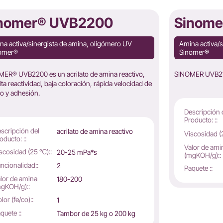
nomer® UVB2200
Sinome
na activa/sinergista de amina, oligómero UV
Amina activa/s
omer®
Sinomer®
ER® UVB2200 es un acrilato de amina reactivo,
SINOMER UVB2100
lta reactividad, baja coloración, rápida velocidad de
o y adhesión.
Descripción 
Producto: ::
scripción del
acrilato de amina reactivo
Viscosidad (
oducto: ::
Valor de ami
scosidad (25 ℃)::
20-25 mPa*s
(mgKOH/g)::
ncionalidad::
2
Paquete ::
lor de amina
180-200
gKOH/g)::
lor (fe/co)::
1
quete ::
Tambor de 25 kg o 200 kg