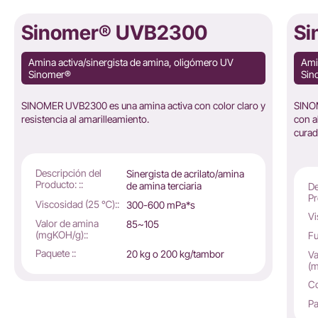
Sinomer® UVB2300
Si
Amina activa/sinergista de amina, oligómero UV
Ami
Sinomer®
Sin
SINOMER UVB2300 es una amina activa con color claro y
SINOM
resistencia al amarilleamiento.
con a
curad
Descripción del
Sinergista de acrilato/amina
Producto: ::
de amina terciaria
De
Pr
Viscosidad (25 ℃)::
300-600 mPa*s
Vi
Valor de amina
85~105
(mgKOH/g)::
Fu
Paquete ::
20 kg o 200 kg/tambor
Va
(m
Co
Pa