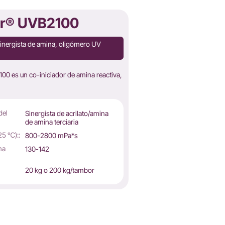
r® UVB2100
inergista de amina, oligómero UV
 es un co-iniciador de amina reactiva,
del
Sinergista de acrilato/amina
de amina terciaria
25 ℃)::
800-2800 mPa*s
na
130-142
20 kg o 200 kg/tambor