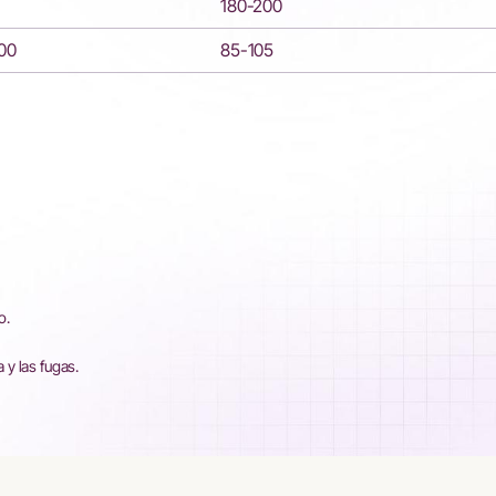
180-200
00
85-105
o.
a y las fugas.