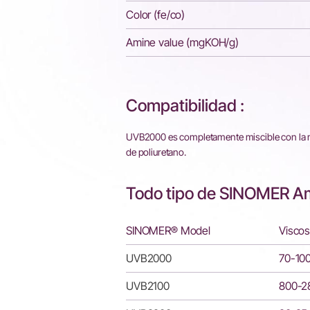
Color (fe/co)
Amine value (mgKOH/g)
Compatibilidad :
UVB2000 es completamente miscible con la mayo
de poliuretano.
Todo tipo de SINOMER Am
SINOMER® Model
Visco
UVB2000
70-10
UVB2100
800-2