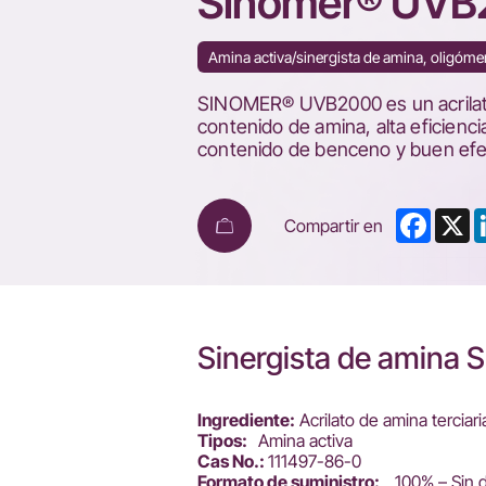
Sinomer® UVB
&
Coatings
Amina activa/sinergista de amina, oligóm
SINOMER® UVB2000 es un acrilato d
contenido de amina, alta eficiencia
contenido de benceno y buen efe
Faceb
X
Compartir en
Sinergista de amin
Ingrediente:
Acrilato de amina terciari
Tipos:
Amina activa
Cas No.:
111497-86-0
Formato de suministro:
100% – Sin d