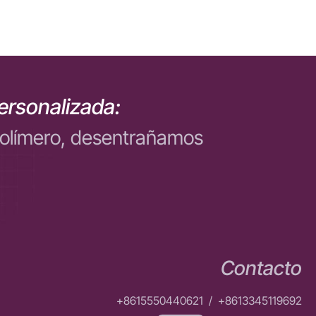
ersonalizada:
polímero, desentrañamos
Contacto
+8615550440621
/
+8613345119692