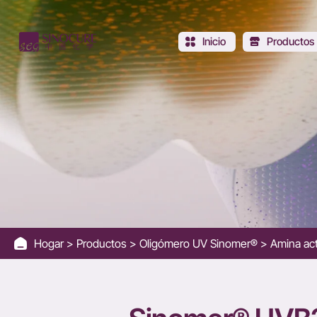
UVB2000
-
Inicio
Productos
High
Amine
Value
Synergist
for
Hogar
Productos
Oligómero UV Sinomer®
Amina act
UV
Inks