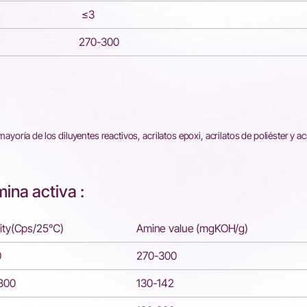
≤3
270-300
ría de los diluyentes reactivos, acrilatos epoxi, acrilatos de poliéster y ac
ina activa :
sity(Cps/25℃)
Amine value (mgKOH/g)
0
270-300
800
130-142