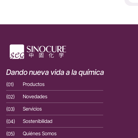
Dando nueva vida a la química
(01)
Productos
(01)
(02)
Novedades
(02)
(03)
Servicios
(03)
(04)
Sostenibilidad
(04)
(05)
Quiénes Somos
(05)