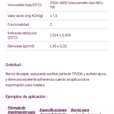
2500-4500 (viscosímetro tipo NDJ-
Viscosidad (cps/25℃)
79)
Valor ácido (mg KOH/g)
≤ 1,5
Funcionalidad
2
Índice de refracción
1,524 ± 0,005
(25℃)
Densidad (g/cm3)
1,30 ± 0,02
Solicitud :
Barniz de papel, que puede sustituir parte de TPGDA y acrilato epoxi,
y tiene una excelente adherencia cuando se aplica sobre
imprimación para madera.
Ejemplos de aplicación :
Esp
Fórmula de
Barniz para
Especificaciones
imprimación para
re