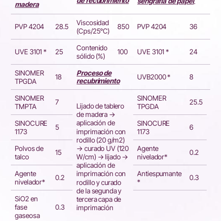
de recubrimiento
serigrafía
de papel
madera
bar
Viscosidad
Vis
PVP 4204
28.5
850
PVP 4204
36
(Cps/25℃)
(C
Contenido
Co
UVE 3101 *
25
100
UVE 3101 *
24
sólido (%)
sól
Proceso de
Pr
SINOMER
18
UVB2000 *
8
recubrimiento
rec
TPGDA
SINOMER
SINOMER
7
25.5
Lijado de tablero
TMPTA
TPGDA
de madera →
aplicación de
SINOCURE
SINOCURE
5
6
imprimación con
1173
1173
rodillo (20 g/m2)
Pan
→ curado UV (120
Polvos de
Agente
15
0.2
imp
W/cm) → lijado →
talco
nivelador*
UV
aplicación de
(30
Agente
Antiespumante
imprimación con
0.2
0.3
nivelador*
*
rodillo y curado
de la segunda y
SiO2 en
tercera capa de
0.3
fase
imprimación
gaseosa