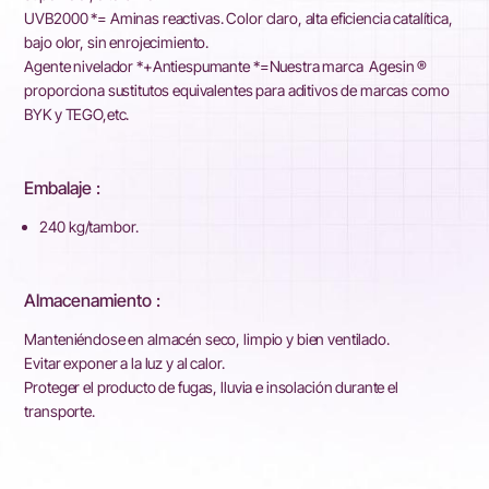
UVB2000 *= Aminas reactivas. Color claro, alta eficiencia catalítica,
bajo olor, sin enrojecimiento.
Agente nivelador *+Antiespumante *=Nuestra marca Agesin ®
proporciona sustitutos equivalentes para aditivos de marcas como
BYK y TEGO,etc.
Embalaje :
240 kg/tambor.
Almacenamiento :
Manteniéndose en almacén seco, limpio y bien ventilado.
Evitar exponer a la luz y al calor.
Proteger el producto de fugas, lluvia e insolación durante el
transporte.