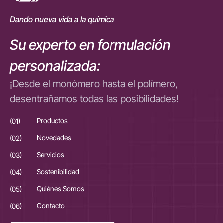
Dando nueva vida a la química
Su experto en formulación
personalizada:
¡Desde el monómero hasta el polímero,
desentrañamos todas las posibilidades!
(01)
Productos
(01
(02)
Novedades
(02
(03)
Servicios
(03
(04)
Sostenibilidad
(04
(05)
Quiénes Somos
(05
(06)
Contacto
(06