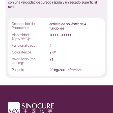
con una velocidad de curado rápida y un secado superficial
fácil.
Descripción del
acrilato de poliéster de 4
Producto: ::
funciones
Viscosidad
70000-90000
(Cps/25℃)::
Funcionalidad::
4
Color (fe/co)::
≤4#
Valor ácido (mg
≤1
KOH/g)::
Paquete ::
20 kg/200 kg/tambor