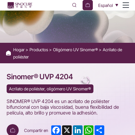
UVP4204
Español
-
Flexible
Polyester
Acrylate
Hogar
Productos
Oligómero UV Sinomer®
Acrilato de
for
poliéster
Paper
Varnish
Sinomer® UVP 4204
&
Acrilato de poliéster, oligómero UV Sinomer®
Wood
SINOMER® UVP 4204 es un acrilato de poliéster
Primer
bifuncional con baja viscosidad, buena flexibilidad de
película, alto brillo y promueve la adhesión.
Facebook
X
LinkedIn
WhatsApp
Share
Compartir en