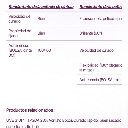
Rendimiento de la película de pintura
Rendimiento de la película 
Velocidad de
Bien
Espesor de la película (μm)
curado
Propiedad de
Bien
Brillante (60°)
lijado
Adherencia
100/100
Velocidad de curado
(BOLSA, cinta
3M)
Flexibilidad (180° plegado po
la mitad)
Adherencia (BOLSA, cinta 3
Productos relacionados :
UVE 3101 *=TPGDA 20% Acrilato Epoxi. Curado rápido, buen secado
superficial, alto brillo.