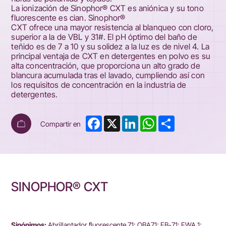
La ionización de Sinophor® CXT es aniónica y su tono
fluorescente es cian. Sinophor®
CXT ofrece una mayor resistencia al blanqueo con cloro,
superior a la de VBL y 31#. El pH óptimo del baño de
teñido es de 7 a 10 y su solidez a la luz es de nivel 4. La
principal ventaja de CXT en detergentes en polvo es su
alta concentración, que proporciona un alto grado de
blancura acumulada tras el lavado, cumpliendo así con
los requisitos de concentración en la industria de
detergentes.
Facebook
X
LinkedIn
WhatsApp
Share
Compartir en
SINOPHOR® CXT
Sinónimos:
Abrillantador fluorescente 71; OBA71; FB-71; FWA 1;