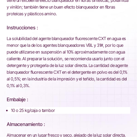
tiene un excelente efecto blanqueador en fibras sintéticas, poliamida
y vinilón; también tiene un buen efecto blanqueador en fibras
proteicas y plásticos amino.
Instrucciones :
La solubilidad del agente blanqueador fluorescente CXT en agua es
menor que la de los agentes blanqueadores VBL y 31#, por lo que
puede utilizarse en suspensión al 10% aproximadamente con agua
caliente. Al preparar la solución, se recomienda usarlo junto con el
detergente y protegerla de la luz solar directa. La cantidad de agente
blanqueador fluorescente CXT en el detergente en polvo es del 0,1%
al 0,5%; en la industria de la impresión y el teñido, la cantidad es del
0,1% al 0,3%.
Embalaje :
10 o 25 kg/caja o tambor
Almacenamiento :
Almacenar en un lugar fresco y seco, alejado de la luz solar directa.