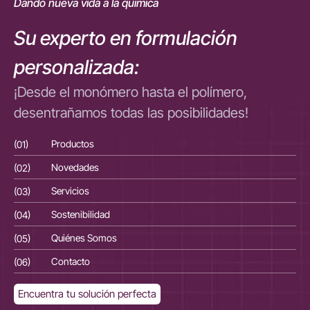
Dando nueva vida a la química
Su experto en formulación
personalizada:
¡Desde el monómero hasta el polímero,
desentrañamos todas las posibilidades!
(01)
Productos
(01
(02)
Novedades
(02
(03)
Servicios
(03
(04)
Sostenibilidad
(04
(05)
Quiénes Somos
(05
(06)
Contacto
(06
Encuentra tu solución perfecta