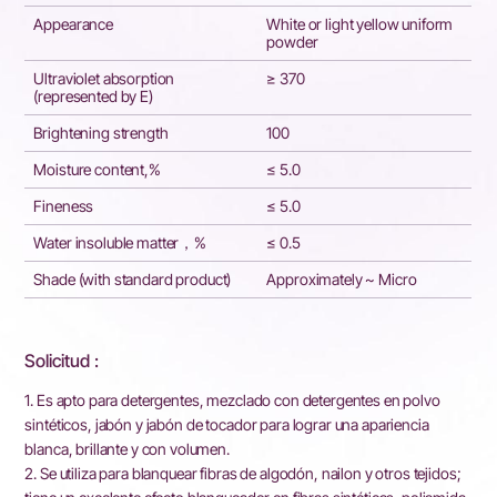
Appearance
White or light yellow uniform
powder
Ultraviolet absorption
≥ 370
(represented by E)
Brightening strength
100
Moisture content,%
≤ 5.0
Fineness
≤ 5.0
Water insoluble matter，%
≤ 0.5
Shade (with standard product)
Approximately ~ Micro
Solicitud :
1. Es apto para detergentes, mezclado con detergentes en polvo
sintéticos, jabón y jabón de tocador para lograr una apariencia
blanca, brillante y con volumen.
2. Se utiliza para blanquear fibras de algodón, nailon y otros tejidos;