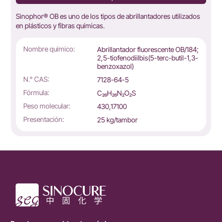
Sinophor® OB es uno de los tipos de abrillantadores utilizados
en plásticos y fibras químicas.
Nombre químico:
Abrillantador fluorescente OB/184;
2,5-tiofenodiilbis(5-terc-butil-1,3-
benzoxazol)
N.° CAS:
7128-64-5
Fórmula:
C₂₆H₂₆N₂O₂S
Peso molecular:
430,17100
Presentación:
25 kg/tambor