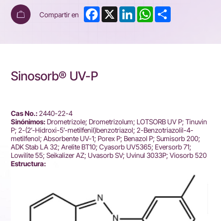
Facebook
X
LinkedIn
WhatsApp
Share
Compartir en
Sinosorb® UV-P
Cas No.:
2440-22-4
Sinónimos:
Drometrizole; Drometrizolum; LOTSORB UV P; Tinuvin
P; 2-(2′-Hidroxi-5′-metilfenil)benzotriazol; 2-Benzotriazolil-4-
metilfenol; Absorbente UV-1; Porex P; Benazol P; Sumisorb 200;
ADK Stab LA 32; Arelite BT10; Cyasorb UV5365; Eversorb 71;
Lowilite 55; Seikalizer AZ; Uvasorb SV; Uvinul 3033P; Viosorb 520
Estructura: