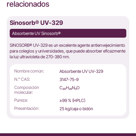
relacionados
Sinosorb® UV-329
Absorbente UV Sinosorb®
a
SINOSORB® UV-329 es un excelente agente antienvejecimiento
para colegios y universidades, que puede absorber eficazmente
la luz ultravioleta de 270-380 nm.
Nombre común:
Absorbente UV UV-329
N.° CAS:
3147-75-9
Composición
C₂₀H₂₅N₃O
molecular:
Pureza:
≥99 % (HPLC)
Presentación:
25 kg/caja o bidón