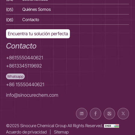
(05)
Quiénes Somos
(05
(06)
Contacto
(06
Encuentra tu solución perfecta
Contacto
+8615550440621
+8613345119692
Whatsapp
+86 15550440621
info@sinocurechem.com
©2025 Sinocure Chemical Group All Rights Reserved.
Acuerdo de privacidad
|
Sitemap