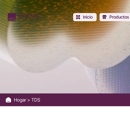
Sinocure
Chemical
Inicio
Productos
Group
Hogar
TDS