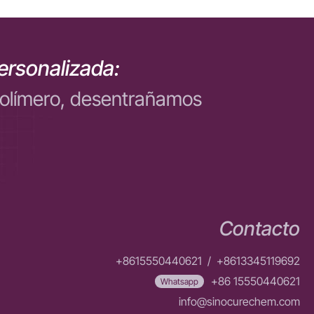
ersonalizada:
polímero, desentrañamos
Contacto
+8615550440621
/
+8613345119692
+86 15550440621
Whatsapp
info@sinocurechem.com