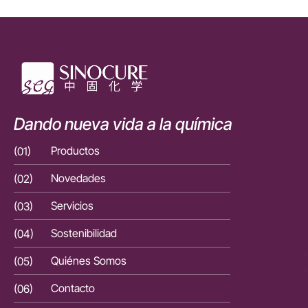
Dando nueva vida a la química
(01)
Productos
(01)
(02)
Novedades
(02)
(03)
Servicios
(03)
(04)
Sostenibilidad
(04)
(05)
Quiénes Somos
(05)
(06)
Contacto
(06)