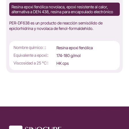
Resina epoxi fenólica novolaca, epoxi resistente al calor,
alternativa a DEN 438, resina para encapsulado electrónico
PER-DF638 es un producto de reacción semisólido de
epiclorhidrina y novolaca de fenol-formaldehído.
Nombre químico: ::
Resina epoxi fenólica
Equivalente a epoxi::
174-180 g/mol
Viscosidad a 25 °C::
HK cps