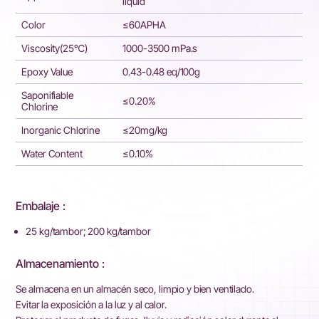
liquid
Color
≤60APHA
Viscosity(25℃)
1000-3500 mPa.s
Epoxy Value
0.43-0.48 eq/100g
Saponifiable
≤0.20%
Chlorine
Inorganic Chlorine
≤20mg/kg
Water Content
≤0.10%
Embalaje :
25 kg/tambor; 200 kg/tambor
Almacenamiento :
Se almacena en un almacén seco, limpio y bien ventilado.
Evitar la exposición a la luz y al calor.