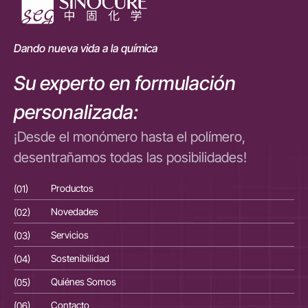
Dando nueva vida a la química
Su experto en formulación
personalizada:
¡Desde el monómero hasta el polímero,
desentrañamos todas las posibilidades!
(01)
Productos
(01
(02)
Novedades
(02
(03)
Servicios
(03
(04)
Sostenibilidad
(04
(05)
Quiénes Somos
(05
(06)
Contacto
(06