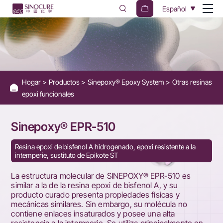
Sinepoxy®
Español
EPR-
510
-
Hydrogenated
Hogar
Productos
Sinepoxy® Epoxy System
Otras resinas
Bisphenol
epoxi funcionales
A
Epoxy
Sinepoxy® EPR-510
Resin
Resina epoxi de bisfenol A hidrogenado, epoxi resistente a la
intemperie, sustituto de Epikote ST
La estructura molecular de SINEPOXY® EPR-510 es
similar a la de la resina epoxi de bisfenol A, y su
producto curado presenta propiedades físicas y
mecánicas similares. Sin embargo, su molécula no
contiene enlaces insaturados y posee una alta