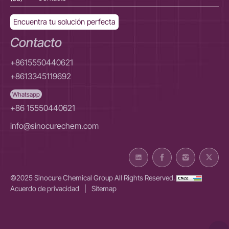
Encuentra tu solución perfecta
Contacto
+8615550440621
+8613345119692
Whatsapp
+86 15550440621
info@sinocurechem.com
©2025 Sinocure Chemical Group All Rights Reserved.
Acuerdo de privacidad
|
Sitemap