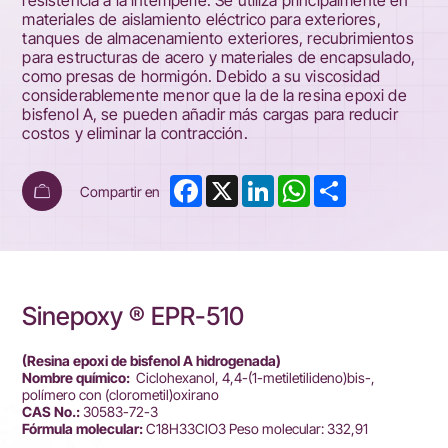
resistencia a la intemperie. Se utiliza principalmente en
materiales de aislamiento eléctrico para exteriores,
tanques de almacenamiento exteriores, recubrimientos
para estructuras de acero y materiales de encapsulado,
como presas de hormigón. Debido a su viscosidad
considerablemente menor que la de la resina epoxi de
bisfenol A, se pueden añadir más cargas para reducir
costos y eliminar la contracción.
Facebook
X
LinkedIn
WhatsApp
Share
Compartir en
Sinepoxy ® EPR-510
(Resina epoxi de bisfenol A hidrogenada)
Nombre químico:
Ciclohexanol, 4,4-(1-metiletilideno)bis-,
polímero con (clorometil)oxirano
CAS No.:
30583-72-3
Fórmula molecular:
C18H33ClO3 Peso molecular: 332,91