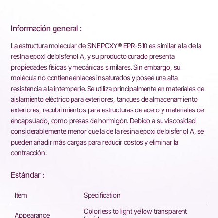
Información general :
La estructura molecular de SINEPOXY® EPR-510 es similar a la de la
resina epoxi de bisfenol A, y su producto curado presenta
propiedades físicas y mecánicas similares. Sin embargo, su
molécula no contiene enlaces insaturados y posee una alta
resistencia a la intemperie. Se utiliza principalmente en materiales de
aislamiento eléctrico para exteriores, tanques de almacenamiento
exteriores, recubrimientos para estructuras de acero y materiales de
encapsulado, como presas de hormigón. Debido a su viscosidad
considerablemente menor que la de la resina epoxi de bisfenol A, se
pueden añadir más cargas para reducir costos y eliminar la
contracción.
Estándar :
Item
Specification
Colorless to light yellow transparent
Appearance