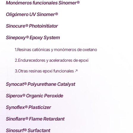
Monómeros funcionales Sinomer®
Oligómero UV Sinomer®
Sinocure® Photoinitiator
Sinepoxy® Epoxy System
1.Resinas catiónicas y monómeros de oxetano
2.Endurecedores y aceleradores de epoxi
3.Otras resinas epoxi funcionales
Synocat® Polyurethane Catalyst
Siperox® Organic Peroxide
Synoflex® Plasticizer
Sinoflare® Flame Retardant
Sinosurf® Surfactant