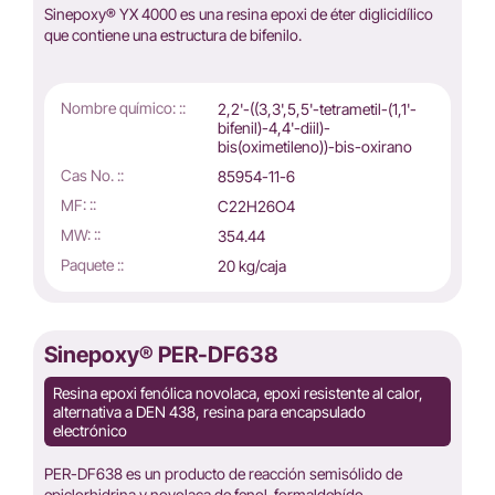
Sinepoxy® YX 4000 es una resina epoxi de éter diglicidílico
que contiene una estructura de bifenilo.
Nombre químico: ::
2,2'-((3,3',5,5'-tetrametil-(1,1'-
bifenil)-4,4'-diil)-
bis(oximetileno))-bis-oxirano
Cas No. ::
85954-11-6
MF: ::
C22H26O4
MW: ::
354.44
Paquete ::
20 kg/caja
Sinepoxy® PER-DF638
Resina epoxi fenólica novolaca, epoxi resistente al calor,
alternativa a DEN 438, resina para encapsulado
electrónico
PER-DF638 es un producto de reacción semisólido de
epiclorhidrina y novolaca de fenol-formaldehído.