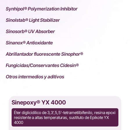
Synhipol® Polymerization Inhibitor
Sinolstab® Light Stabilizer
Sinosorb® UV Absorber
Sinanox® Antioxidante
Abrillantador fluorescente Sinophor®
Fungicidas/Conservantes Cidesin®
Otros intermedios y aditivos
Sinepoxy® YX 4000
Éter diglicidílico de 3,3',5,5'-tetrametilbifenilo, resina epoxi
resistente a altas temperaturas, sustituto de Epikote YX
4000