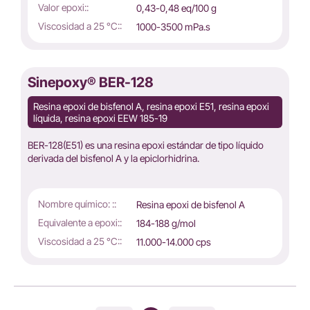
Valor epoxi::
0,43-0,48 eq/100 g
Viscosidad a 25 °C::
1000-3500 mPa.s
Sinepoxy® BER-128
Resina epoxi de bisfenol A, resina epoxi E51, resina epoxi
líquida, resina epoxi EEW 185-19
BER-128(E51) es una resina epoxi estándar de tipo líquido
derivada del bisfenol A y la epiclorhidrina.
Nombre químico: ::
Resina epoxi de bisfenol A
Equivalente a epoxi::
184-188 g/mol
Viscosidad a 25 °C::
11.000-14.000 cps