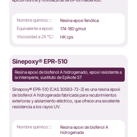
Nombre químico: ::
Resina epoxi fenólica
Equivalente a epoxi::
174-180 g/mol
Viscosidad a 25 °C::
HK cps
Sinepoxy® EPR-510
Resina epoxi de bisfenol A hidrogenado, epoxi resistente a
la intemperie, sustituto de Epikote ST
Sinepoxy® EPR-510 (CAS 30583-72-3) es una resina epoxi
de bisfenol A hidrogenada fabricada para recubrimientos
exteriores y aislamiento eléctrico, que ofrece una excelente
resistencia a los rayos UV.
Nombre químico: ::
Resina epoxi de bisfenol A
hidrogenada