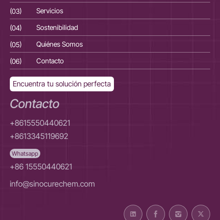
(03)
Servicios
(03
(04)
Sostenibilidad
(04
(05)
Quiénes Somos
(05
(06)
Contacto
(06
Encuentra tu solución perfecta
Contacto
+8615550440621
+8613345119692
Whatsapp
+86 15550440621
info@sinocurechem.com