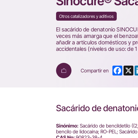
Sinocure® Sacá
Otros catalizadores y aditivos
El sacárido de denatonio SINOCU
veces más amarga que el benzoato
añadir a artículos domésticos y p
accidentales (niveles de uso: de 
Faceb
X
Compartir en
Sacárido de denatoni
Sinónimo:
Sacárido de bencildetilo ((2
bencilo de lidocaína; RO-PEL; Sacárid
CAS No:
90823-38-4