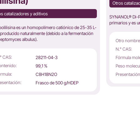
lilisina)
Otros cataliza
s catalizadores y aditivos
SYNANOL® Di-Pen
primarios y es un
polilisina es un homopolímero catiónico de 25-35 L-
a producido naturalmente (debido a la fermentación
reptomyces albulus).
Otro nombre
N.° CAS:
° CAS:
28211-04-3
Fórmula mole
ntenido:
99,1 %
Peso molecul
rmula:
C8H18N2O
Presentación
esentación:
Frasco de 500 g/HDEP