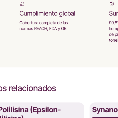
Cumplimiento global
Sum
Cobertura completa de las
99,8
normas REACH, FDA y GB
tiem
de p
tone
s relacionados
Polilisina (Epsilon-
Synano