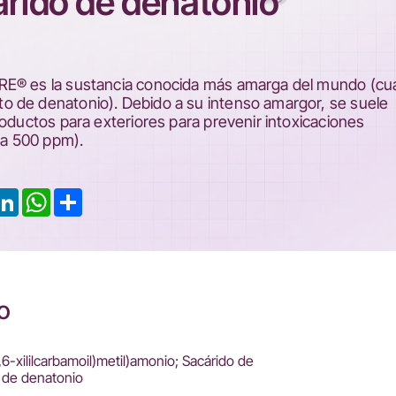
rido de denatonio
RE® es la sustancia conocida más amarga del mundo (cu
 de denatonio). Debido a su intenso amargor, se suele
roductos para exteriores para prevenir intoxicaciones
1 a 500 ppm).
ook
LinkedIn
WhatsApp
Share
o
,6-xililcarbamoil)metil)amonio; Sacárido de
o de denatonio