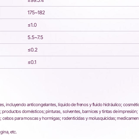
≥99.5%
175~182
≤1.0
5.5~7.5
≤0.2
≤0.1
s, incluyendo anticongelantes, líquido de frenos y fluido hidráulico; cosméti
; productos domésticos; pinturas, solventes, barnices y tintas de impresión;
barra; cebos para moscas y hormigas; rodenticidas y molusquicidas; medicamen
gina, etc.