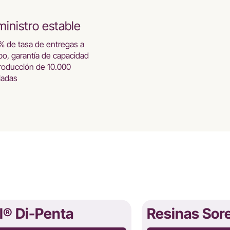
inistro estable
% de tasa de entregas a
po, garantía de capacidad
roducción de 10.000
ladas
l® Di-Penta
Resinas Sor