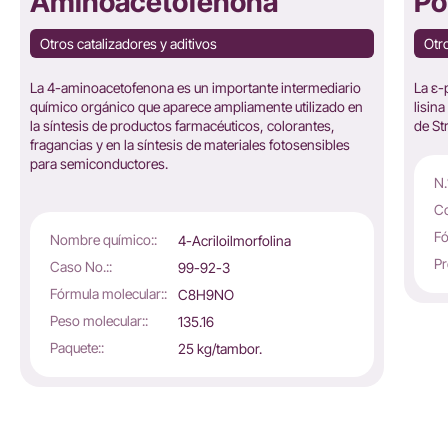
Aminoacetofenona
Po
Otros catalizadores y aditivos
Otro
La 4-aminoacetofenona es un importante intermediario
La ε-
químico orgánico que aparece ampliamente utilizado en
lisin
la síntesis de productos farmacéuticos, colorantes,
de St
fragancias y en la síntesis de materiales fotosensibles
para semiconductores.
N.
Co
Fó
Nombre químico::
4-Acriloilmorfolina
Pr
Caso No.::
99-92-3
Fórmula molecular::
C8H9NO
Peso molecular::
135.16
Paquete::
25 kg/tambor.