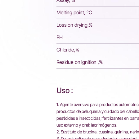
Assay, %
Melting point, °C
Loss on drying,%
PH
Chloride,%
Residue on ignition ,%
Uso :
1. Agente aversivo para productos automotrice
productos de peluquería y cuidado del cabello
pesticidas e insecticidas; fertilizantes en 
uso externo y oral; lacrimógenos.
2. Sustituto de brucina, cuasina, quinina, narin
3. Desnaturalizante para alcoholes y gasohol.