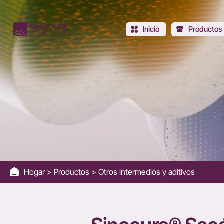
Sinocure®
Denatonium
Inicio
Productos
saccharide
Hogar
Productos
Otros intermedios y aditivos