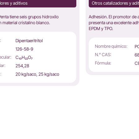
dores y aditivos
Otros catalizadores y adi
ta tiene seis grupos hidroxilo
Adhesión. El promotor de 
 material cristalino blanco.
presenta una excelente adh
EPDM y TPO.
:
Dipentaeritritol
Nombre químico:
P
126-58-9
N.° CAS:
6
cular:
C₁₀H₂₂O₇
Fórmula:
C
ar:
254,28
:
20 kg/saco, 25 kg/saco