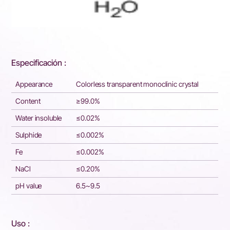
Especificación :
Appearance
Colorless transparent monoclinic crystal
Content
≥99.0%
Water insoluble
≤0.02%
Sulphide
≤0.002%
Fe
≤0.002%
NaCl
≤0.20%
pH value
6.5~9.5
Uso :