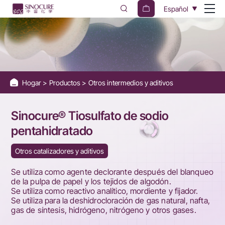
Sinocure®
Español
Sodium
thiosulfate
pentahydrate
Hogar
Productos
Otros intermedios y aditivos
Sinocure® Tiosulfato de sodio
pentahidratado
Otros catalizadores y aditivos
Se utiliza como agente declorante después del blanqueo
de la pulpa de papel y los tejidos de algodón.
Se utiliza como reactivo analítico, mordiente y fijador.
Se utiliza para la deshidrocloración de gas natural, nafta,
gas de síntesis, hidrógeno, nitrógeno y otros gases.