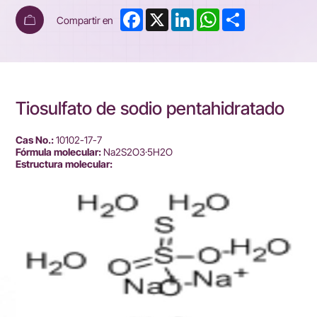
Facebook
X
LinkedIn
WhatsApp
Share
Compartir en
Tiosulfato de sodio pentahidratado
Cas No.:
10102-17-7
Fórmula molecular:
Na2S2O3·5H2O
Estructura molecular: