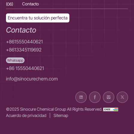
(06)
Contacto
(06
Encuentra tu solución perfecta
Contacto
+8615550440621
+8613345119692
Whatsapp
+86 15550440621
info@sinocurechem.com
©2025 Sinocure Chemical Group All Rights Reserved.
Acuerdo de privacidad
|
Sitemap