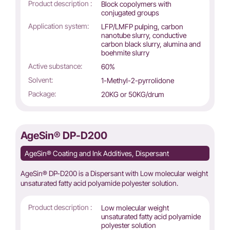
Product description :
Block copolymers with
conjugated groups
Application system:
LFP/LMFP pulping, carbon
nanotube slurry, conductive
carbon black slurry, alumina and
boehmite slurry
Active substance:
60%
Solvent:
1-Methyl-2-pyrrolidone
Package:
20KG or 50KG/drum
AgeSin® DP-D200
AgeSin® Coating and Ink Additives, Dispersant
AgeSin® DP-D200 is a Dispersant with Low molecular weight
unsaturated fatty acid polyamide polyester solution.
Product description :
Low molecular weight
unsaturated fatty acid polyamide
polyester solution