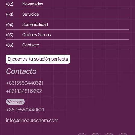
(02)
Novedades
(02
(03)
Servicios
(03
(04)
Sostenibilidad
(04
(05)
Quiénes Somos
(05
(06)
Contacto
(06
Encuentra tu solución perfecta
Contacto
+8615550440621
+8613345119692
Whatsapp
+86 15550440621
info@sinocurechem.com