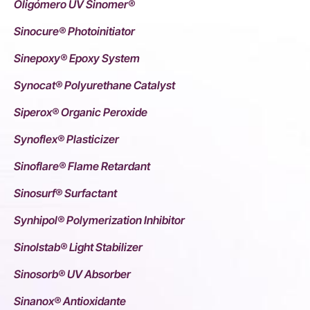
Oligómero UV Sinomer®
Sinocure® Photoinitiator
Sinepoxy® Epoxy System
Synocat® Polyurethane Catalyst
Siperox® Organic Peroxide
Synoflex® Plasticizer
Sinoflare® Flame Retardant
Sinosurf® Surfactant
Synhipol® Polymerization Inhibitor
Sinolstab® Light Stabilizer
Sinosorb® UV Absorber
Sinanox® Antioxidante