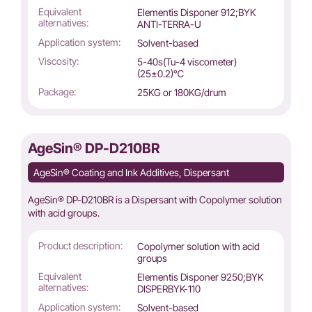
Equivalent
Elementis Disponer 912;BYK
alternatives:
ANTI-TERRA-U
Application system:
Solvent-based
Viscosity:
5-40s(Tu-4 viscometer)
(25±0.2)℃
Package:
25KG or 180KG/drum
AgeSin® DP-D210BR
AgeSin® Coating and Ink Additives, Dispersant
AgeSin® DP-D210BR is a Dispersant with Copolymer solution
with acid groups.
Product description:
Copolymer solution with acid
groups
Equivalent
Elementis Disponer 9250;BYK
alternatives:
DISPERBYK-110
Application system:
Solvent-based