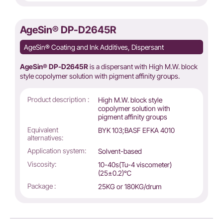
AgeSin® DP-D2645R
AgeSin® Coating and Ink Additives, Dispersant
AgeSin® DP-D2645R
is a dispersant with High M.W. block
style copolymer solution with pigment affinity groups.
Product description :
High M.W. block style
copolymer solution with
pigment affinity groups
Equivalent
BYK 103;BASF EFKA 4010
alternatives:
Application system:
Solvent-based
Viscosity:
10-40s(Tu-4 viscometer)
(25±0.2)℃
Package :
25KG or 180KG/drum