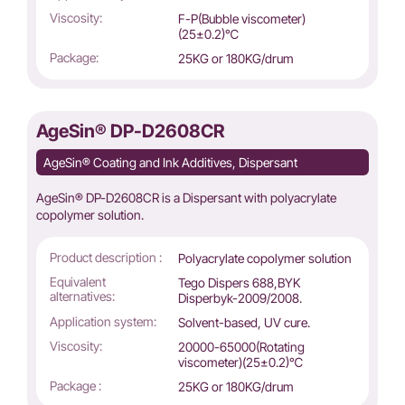
Viscosity:
F-P(Bubble viscometer)
(25±0.2)℃
Package:
25KG or 180KG/drum
AgeSin® DP-D2608CR
AgeSin® Coating and Ink Additives, Dispersant
AgeSin® DP-D2608CR is a Dispersant with polyacrylate
copolymer solution.
Product description :
Polyacrylate copolymer solution
Equivalent
Tego Dispers 688,BYK
alternatives:
Disperbyk-2009/2008.
Application system:
Solvent-based, UV cure.
Viscosity:
20000-65000(Rotating
viscometer)(25±0.2)℃
Package :
25KG or 180KG/drum