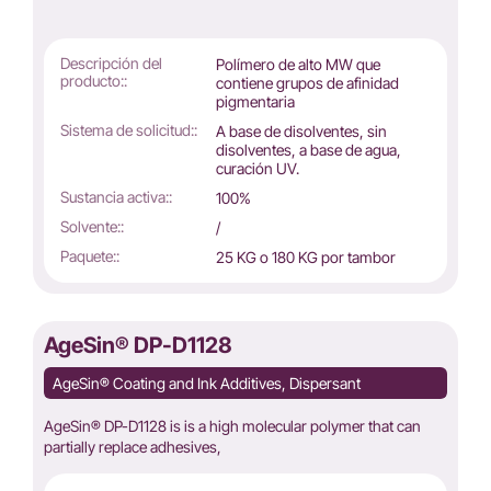
Descripción del
Polímero de alto MW que
producto::
contiene grupos de afinidad
pigmentaria
Sistema de solicitud::
A base de disolventes, sin
disolventes, a base de agua,
curación UV.
Sustancia activa::
100%
Solvente::
/
Paquete::
25 KG o 180 KG por tambor
AgeSin® DP-D1128
AgeSin® Coating and Ink Additives, Dispersant
AgeSin® DP-D1128 is is a high molecular polymer that can
partially replace adhesives,