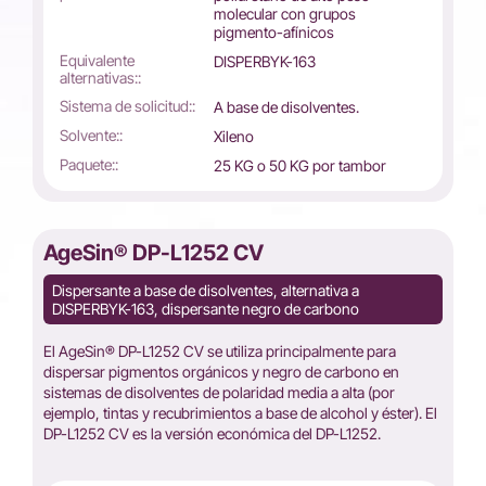
molecular con grupos
pigmento-afínicos
Equivalente
DISPERBYK-163
alternativas::
Sistema de solicitud::
A base de disolventes.
Solvente::
Xileno
Paquete::
25 KG o 50 KG por tambor
AgeSin® DP-L1252 CV
Dispersante a base de disolventes, alternativa a
DISPERBYK-163, dispersante negro de carbono
El AgeSin® DP-L1252 CV se utiliza principalmente para
dispersar pigmentos orgánicos y negro de carbono en
sistemas de disolventes de polaridad media a alta (por
ejemplo, tintas y recubrimientos a base de alcohol y éster). El
DP-L1252 CV es la versión económica del DP-L1252.